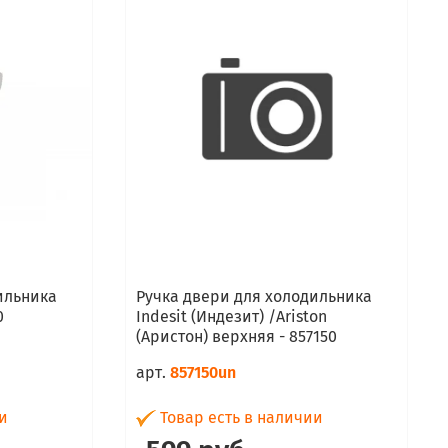
ильника
Ручка двери для холодильника
0
Indesit (Индезит) /Ariston
(Аристон) верхняя - 857150
арт.
857150un
и
Товар есть в наличии