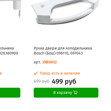
ильника
Ручка двери для холодильника
4326380900
Bosch (Бош) 096110, 097043
арт.
35BS012
и
Товар есть в наличии
499 руб
699 руб
В корзину