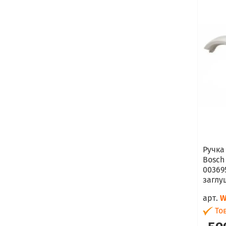
Ручка
Bosch
00369
заглу
арт.
W
Тов