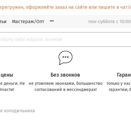
ерегружен, оформляйте заказ на сайте или пишите в ча
тьи
Мастерам/Опт
пон-суббота с 10:00
 цены
Без звонков
Гаран
е деньги. Не
не утомляем звонками, большинство
только у на
пчасти!
согласований в мессенджерах!
гарантии; 
ля холодильника