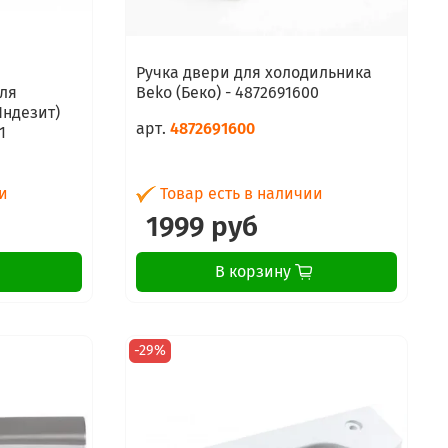
Ручка двери для холодильника
ля
Beko (Беко) - 4872691600
Индезит)
арт.
4872691600
1
и
Товар есть в наличии
1999 руб
В корзину
-29%