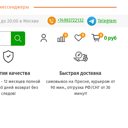
т/мессенджеры
+74993722132
Telegram
 до 20:00 в Москве
0
0
0
0 руб
тия качества
Быстрая доставка
с - 12 месяцев полной
самовывоз на Пресне, курьером от
60 дней возврат без
90 мин., отгрузка РФ/СНГ от 30
следов!
минут!