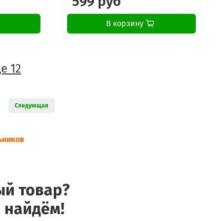
599 руб
В корзину
е 12
Следующая
ьников
ый товар?
 найдём!