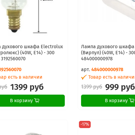
 духового шкафа Electrolux
Лампа духового шкафа 
ролюкс) (40W, E14) - 300
(Вирпул) (40W, E14) - 300 град -
- 3192560070
484000000978
192560070
арт.
484000000978
ар есть в наличии
Товар есть в наличи
1399 руб
999 ру
руб
1399 руб
В корзину
В корзину
-17%