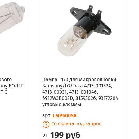
ового
Лампа T170 для микроволновки
ung БОЛЕЕ
Samsung/LG/Teka 4713-001524,
Т С
4713-00031, 4713-001046,
6912W3B002D, 81595026, 93172204
угловые клеммы
арт.
LMP600SA
Со склада под запрос
199 руб
от