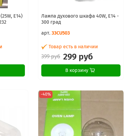
(25W, E14)
Лампа духового шкафа 40W, E14 -
232
300 град
арт.
33CU503
и
Товар есть в наличии
299 руб
399 руб
В корзину
-40%