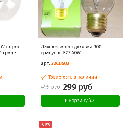
Whirlpool
Лампочка для духовки 300
градусов E27 40W
арт.
33CU502
и
Товар есть в наличии
б
299 руб
499 руб
В корзину
-60%