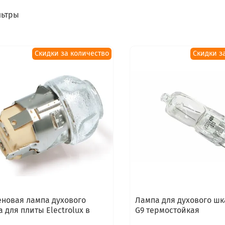
ьтры
Скидки за количество
Скидки з
еновая лампа духового
Лампа для духового ш
 для плиты Electrolux в
G9 термостойкая