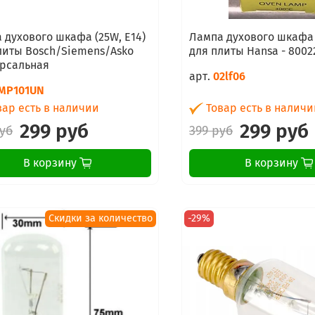
 духового шкафа (25W, E14)
Лампа духового шкафа 
литы Bosch/Siemens/Asko
для плиты Hansa - 8002
рсальная
арт.
02lf06
MP101UN
ар есть в наличии
Товар есть в наличи
299 руб
299 руб
уб
399 руб
В корзину
В корзину
Скидки за количество
-29%