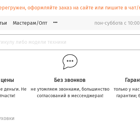
ерегружен, оформляйте заказ на сайте или пишите в ча
тьи
Мастерам/Опт
пон-суббота с 10:00
 цены
Без звонков
Гаран
е деньги. Не
не утомляем звонками, большинство
только у на
пчасти!
согласований в мессенджерах!
гарантии; 
уховки