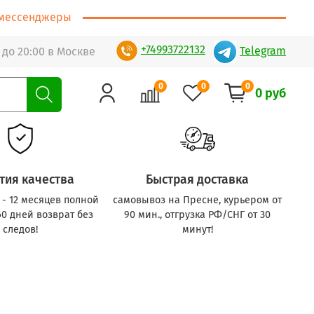
т/мессенджеры
+74993722132
Telegram
 до 20:00 в Москве
0
0
0
0 руб
тия качества
Быстрая доставка
с - 12 месяцев полной
самовывоз на Пресне, курьером от
60 дней возврат без
90 мин., отгрузка РФ/СНГ от 30
следов!
минут!