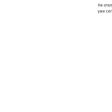
Не отк
уже се