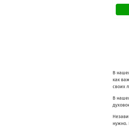
В наше
как ва
своих 
В наше
духово
Независ
нужно.