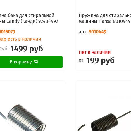
на бака для стиральной
Пружина для стиральн
ы Candy (Канди) 92484492
машины Hansa 8010449
1015079
арт.
8010449
ар есть в наличии
1499 руб
руб
Нет в наличии
199 руб
от
В корзину