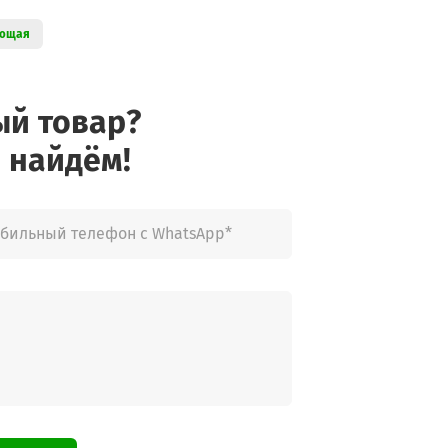
ющая
ый товар?
 найдём!