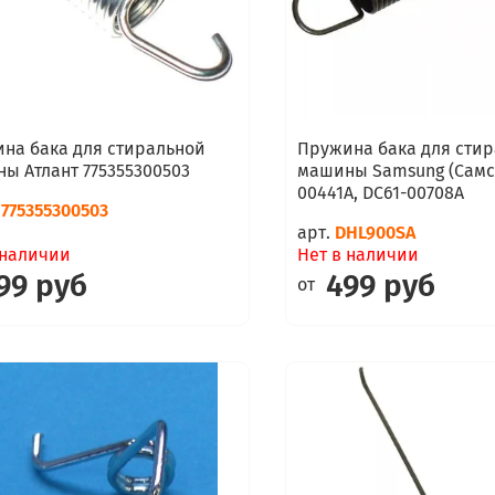
на бака для стиральной
Пружина бака для сти
ы Атлант 775355300503
машины Samsung (Самсу
00441A, DC61-00708A
775355300503
арт.
DHL900SA
 наличии
Нет в наличии
99 руб
499 руб
от