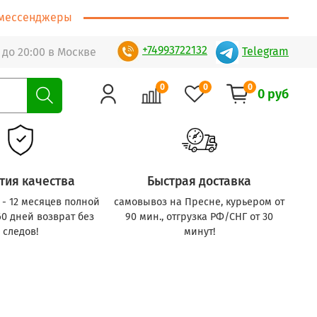
т/мессенджеры
+74993722132
Telegram
 до 20:00 в Москве
0
0
0
0 руб
тия качества
Быстрая доставка
с - 12 месяцев полной
самовывоз на Пресне, курьером от
60 дней возврат без
90 мин., отгрузка РФ/СНГ от 30
следов!
минут!