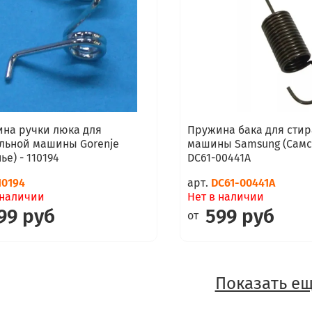
на ручки люка для
Пружина бака для сти
льной машины Gorenje
машины Samsung (Самсу
ье) - 110194
DC61-00441A
10194
арт.
DC61-00441A
 наличии
Нет в наличии
99 руб
599 руб
от
Показать ещ