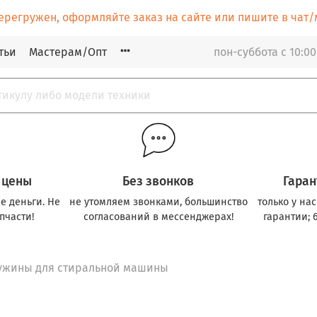
ерегружен, оформляйте заказ на сайте или пишите в ча
тьи
Мастерам/Опт
пон-суббота с 10:00
 цены
Без звонков
Гаран
е деньги. Не
не утомляем звонками, большинство
только у на
пчасти!
согласований в мессенджерах!
гарантии; 
ужины для стиральной машины