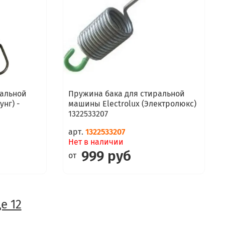
ральной
Пружина бака для стиральной
нг) -
машины Electrolux (Электролюкс)
1322533207
арт.
1322533207
Нет в наличии
999 руб
от
е 12