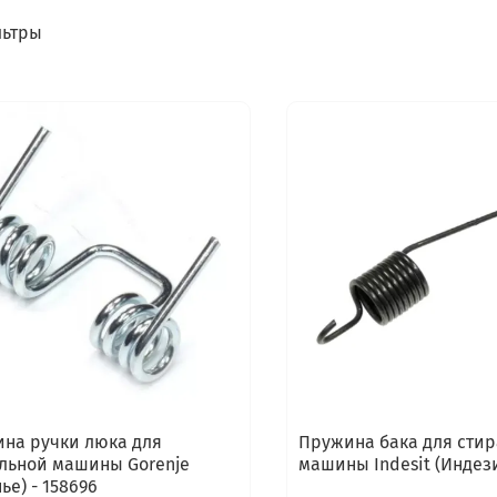
ьтры
на ручки люка для
Пружина бака для сти
льной машины Gorenje
машины Indesit (Индези
ье) - 158696