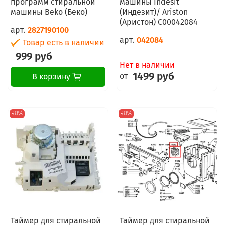
программ стиральной
машины Indesit
машины Beko (Беко)
(Индезит)/ Ariston
(Аристон) C00042084
арт.
2827190100
арт.
042084
Товар есть в наличии
999 руб
Нет в наличии
1499 руб
от
В корзину
-33%
-33%
Таймер для стиральной
Таймер для стиральной