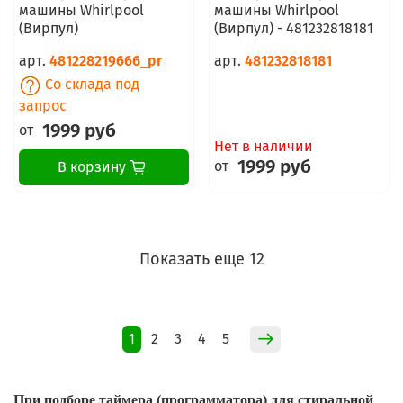
машины Whirlpool
машины Whirlpool
(Вирпул)
(Вирпул) - 481232818181
арт.
481228219666_pr
арт.
481232818181
Со склада под
запрос
1999 руб
от
Нет в наличии
1999 руб
от
В корзину
Показать еще 12
1
2
3
4
5
При подборе таймера (программатора) для стиральной