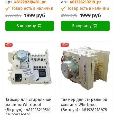
арт.
481228219481_pr
арт.
481228210218_pr
Товар есть в наличии
Товар есть в наличии
1999 руб
1999 руб
2999 руб
2999 руб
В корзину
В корзину
-33%
-50%
Таймер для стиральной
Таймер для стиральной
машины Whirlpool
машины Whirlpool
(Вирпул) - 481228219541,
(Вирпул) - 481928218678
481228219601