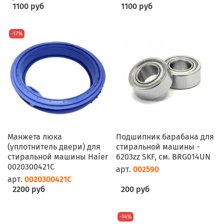
1100 руб
1100 руб
-17%
Манжета люка
Подшипник барабана для
(уплотнитель двери) для
стиральной машины -
стиральной машины Haier
6203zz SKF, см. BRG014UN
0020300421C
арт.
002590
арт.
0020300421C
2200 руб
200 руб
-14%