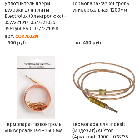
Уплотнитель двери
Термопара-газконтроль
духовки для плиты
универсальная 1200мм
Electrolux (Электролюкс) -
3577221017, 3577221025,
3581960840, 3577221058
арт.
COK702ZN
500 руб
от 450 руб
Термопара-газконтроль
Термопара для Indesit
универсальная - 1500мм
(Индезит)/Ariston
(Аристон) L1000 - 078735