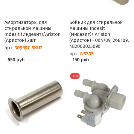
Амортизаторы для
Бойник для стиральной
стиральной машины
машины Indesit
Indesit (Индезит)/Ariston
(Индезит)/ Ariston
(Аристон) 2шт
(Аристон) - 064789, 268109,
482000023096
арт.
309597_SKU2
арт.
WS303
650 руб
150 руб
-17%