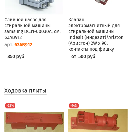
Сливной насос для
Клапан
стиральной машины
электромагнитный для
samsung DC31-00030A, см.
стиральной машины
63AB912
Indesit (Индезит)/Ariston
(Аристон) 2W x 90,
арт.
63AB912
контакты под фишку
850 руб
от 500 руб
Ходовка плиты
-22%
-14%