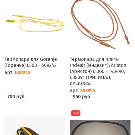
Термопара для Gorenje
Термопара для плиты
(Горенье) L500 - 609242
Indesit (Индезит)/Ariston
(Аристон) L1300 - 143490,
арт.
609242
035091 ОРИГИНАЛ,
см.307855
арт.
307855
700 руб
950 руб
-12%