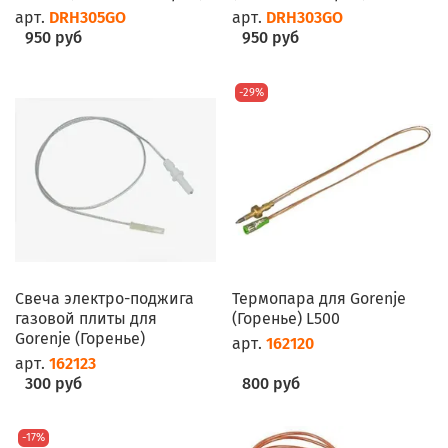
арт.
DRH305GO
арт.
DRH303GO
950 руб
950 руб
-29%
Свеча электро-поджига
Термопара для Gorenje
газовой плиты для
(Горенье) L500
Gorenje (Горенье)
арт.
162120
арт.
162123
300 руб
800 руб
-17%