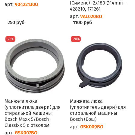
(Сименс)- 2x180 Ø14mm -
арт.
90422130U
428210, 171261
арт.
VAL020BO
250 руб
1100 руб
-25%
-20%
Манжета люка
Манжета люка
(уплотнитель двери) для
(уплотнитель двери) для
стиральной машины
стиральной машины
Bosch Maxx 5/Bosch
Bosch (Бош)
Classixx 5 с отводом
арт.
GSK009BO
арт.
GSK007BO