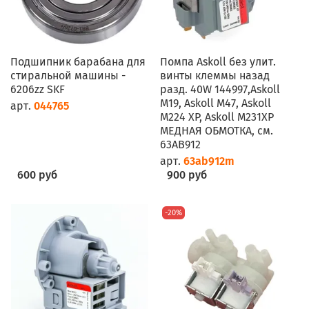
Подшипник барабана для
Помпа Askoll без улит.
стиральной машины -
винты клеммы назад
6206zz SKF
разд. 40W 144997,Askoll
M19, Askoll M47, Askoll
арт.
044765
M224 XP, Askoll M231XP
МЕДНАЯ ОБМОТКА, см.
63AB912
арт.
63ab912m
600 руб
900 руб
-20%