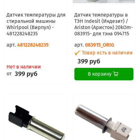
Датчик температуры для
Датчик температуры в
стиральной машины
ТЭН Indesit (Индезит) /
Whirlpool (Вирпул) -
Ariston (Аристон) 20kOm-
481228248235
083915- для тэна 094715
арт.
481228248235
арт.
083915_ORIG
Товар есть в наличии
399 руб
Нет в наличии
399 руб
от
В корзину