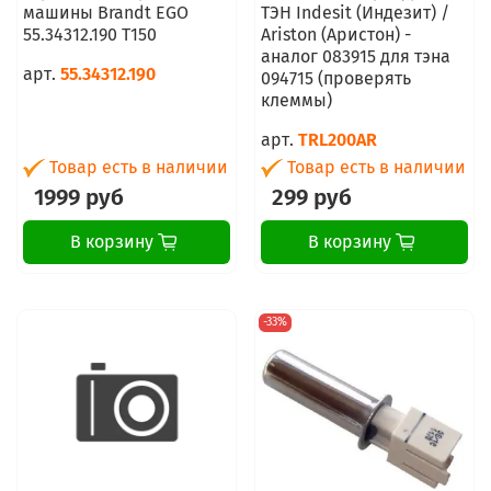
машины Brandt EGO
ТЭН Indesit (Индезит) /
55.34312.190 T150
Ariston (Аристон) -
аналог 083915 для тэна
арт.
55.34312.190
094715 (проверять
клеммы)
арт.
TRL200AR
Товар есть в наличии
Товар есть в наличии
1999 руб
299 руб
В корзину
В корзину
-33%