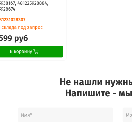
5938167, 481225928884,
5928674
81231028307
 склада под запрос
599 руб
В корзину
Не нашли нужн
Напишите - мы