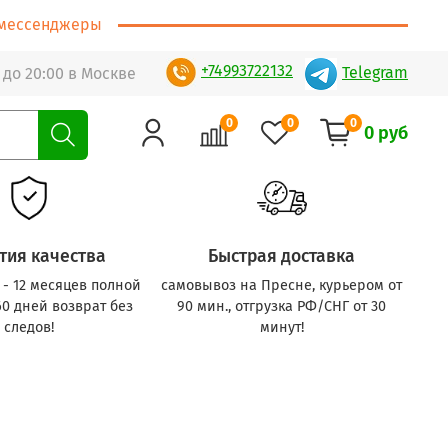
т/мессенджеры
+74993722132
Telegram
 до 20:00 в Москве
0
0
0
0 руб
тия качества
Быстрая доставка
с - 12 месяцев полной
самовывоз на Пресне, курьером от
60 дней возврат без
90 мин., отгрузка РФ/СНГ от 30
следов!
минут!