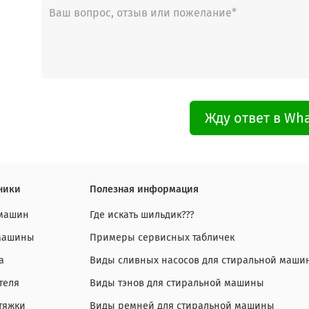
Жду ответ в Wh
ники
Полезная информация
 машин
Где искать шильдик???
 машины
Примеры сервисных табличек
а
Виды сливных насосов для стиральной маши
теля
Виды тэнов для стиральной машины
тяжки
Виды ремней для стиральной машины