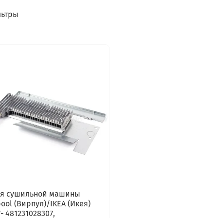
ьтры
ля сушильной машины
pool (Вирпул)/IKEA (Икея)
- 481231028307,