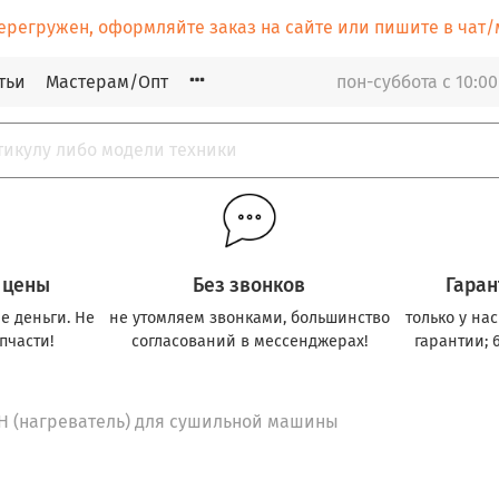
ерегружен, оформляйте заказ на сайте или пишите в ча
тьи
Мастерам/Опт
пон-суббота с 10:00
 цены
Без звонков
Гаран
е деньги. Не
не утомляем звонками, большинство
только у на
пчасти!
согласований в мессенджерах!
гарантии; 
Н (нагреватель) для сушильной машины