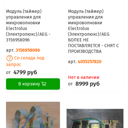
Модуль (таймер)
Модуль (таймер)
управления для
управления для
микроволновки
микроволновки
Electrolux
Electrolux
(Электролюкс)/AEG -
(Электролюкс)/AEG
3156958096
БОЛЕЕ НЕ
ПОСТАВЛЯЕТСЯ - СНЯТ С
арт.
3156958096
ПРОИЗВОДСТВА
Со склада под
арт.
4055257820
запрос
4799 руб
от
Нет в наличии
8999 руб
от
В корзину