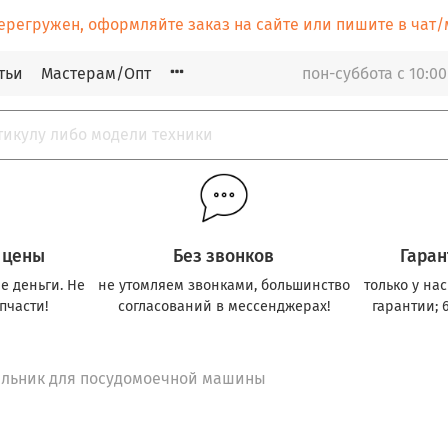
ерегружен, оформляйте заказ на сайте или пишите в ча
тьи
Мастерам/Опт
пон-суббота с 10:00
 цены
Без звонков
Гаран
е деньги. Не
не утомляем звонками, большинство
только у на
пчасти!
согласований в мессенджерах!
гарантии; 
альник для посудомоечной машины