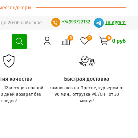
т/мессенджеры
+74993722132
Telegram
 до 20:00 в Москве
0
0
0
0 руб
тия качества
Быстрая доставка
с - 12 месяцев полной
самовывоз на Пресне, курьером от
60 дней возврат без
90 мин., отгрузка РФ/СНГ от 30
следов!
минут!