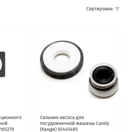
Сортировка
яционного
Сальник насоса для
чной
посудомоечной машины Candy
165270
(Канди) 92445485