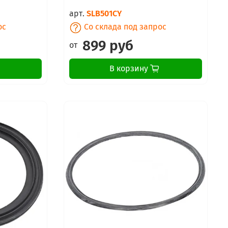
арт.
SLB501CY
ос
Со склада под запрос
899 руб
от
В корзину