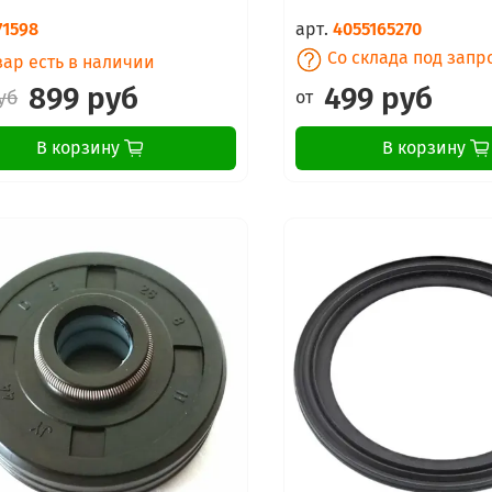
71598
арт.
4055165270
Со склада под запр
ар есть в наличии
899 руб
499 руб
уб
от
В корзину
В корзину