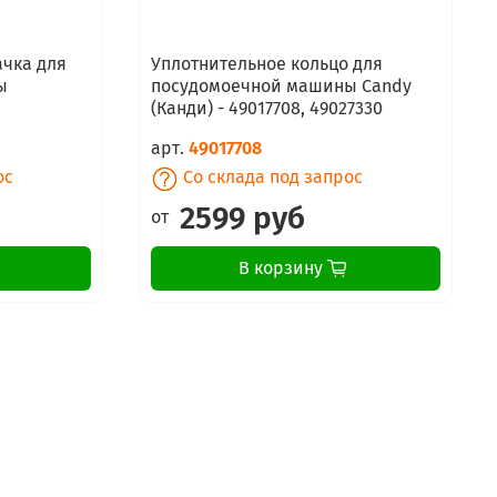
ачка для
Уплотнительное кольцо для
ы
посудомоечной машины Candy
(Канди) - 49017708, 49027330
арт.
49017708
ос
Со склада под запрос
2599 руб
от
В корзину