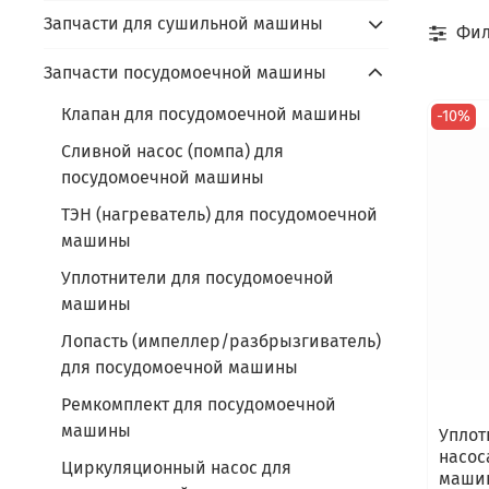
Запчасти для сушильной машины
Фил
Запчасти посудомоечной машины
Клапан для посудомоечной машины
-10%
Сливной насос (помпа) для
посудомоечной машины
ТЭН (нагреватель) для посудомоечной
машины
Уплотнители для посудомоечной
машины
Лопасть (импеллер/разбрызгиватель)
для посудомоечной машины
Ремкомплект для посудомоечной
машины
Уплот
насос
Циркуляционный насос для
машин