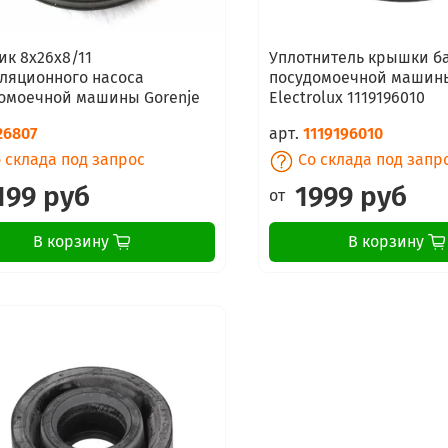
ик 8x26x8/11
Уплотнитель крышки б
ляционного насоса
посудомоечной машин
омоечной машины Gorenje
Electrolux 1119196010
26807
арт.
1119196010
 склада под запрос
Со склада под запр
199 руб
1999 руб
от
В корзину
В корзину