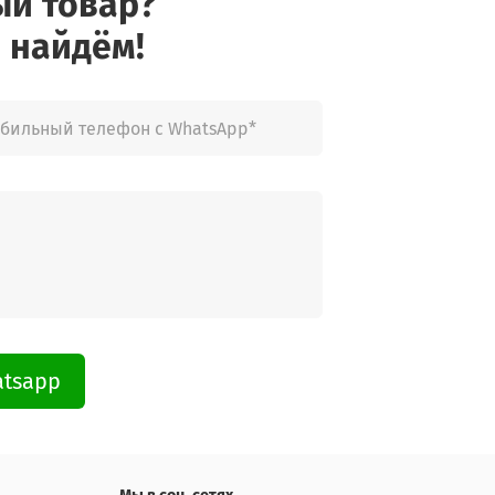
ый товар?
 найдём!
atsapp