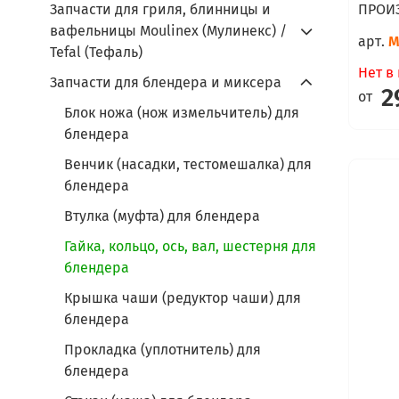
ПРОИ
Запчасти для гриля, блинницы и
вафельницы Moulinex (Мулинекс) /
арт.
M
Tefal (Тефаль)
Нет в
Запчасти для блендера и миксера
2
от
Блок ножа (нож измельчитель) для
блендера
Венчик (насадки, тестомешалка) для
блендера
Втулка (муфта) для блендера
Гайка, кольцо, ось, вал, шестерня для
блендера
Крышка чаши (редуктор чаши) для
блендера
Прокладка (уплотнитель) для
блендера