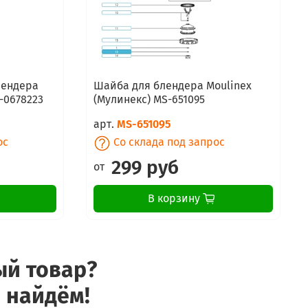
лендера
Шайба для блендера Moulinex
-0678223
(Мулинекс) MS-651095
арт.
MS-651095
ос
Со склада под запрос
299 руб
от
В корзину
ый товар?
 найдём!