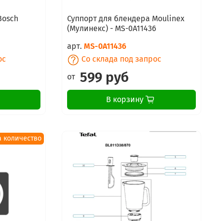
Bosch
Суппорт для блендера Moulinex
(Мулинекс) - MS-0A11436
арт.
MS-0A11436
ос
Со склада под запрос
599 руб
от
В корзину
а количество