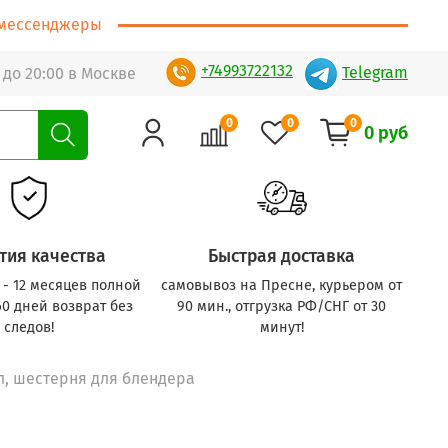
т/мессенджеры
+74993722132
Telegram
 до 20:00 в Москве
0
0
0
0 руб
тия качества
Быстрая доставка
с - 12 месяцев полной
самовывоз на Пресне, курьером от
60 дней возврат без
90 мин., отгрузка РФ/СНГ от 30
следов!
минут!
ал, шестерня для блендера