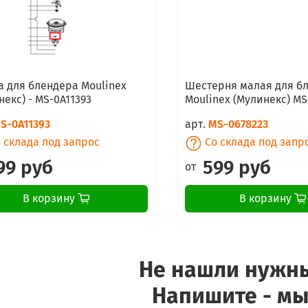
 для блендера Moulinex
Шестерня малая для б
некс) - MS-0A11393
Moulinex (Мулинекс) MS
S-0A11393
арт.
MS-0678223
 склада под запрос
Со склада под запр
99 руб
599 руб
от
В корзину
В корзину
Не нашли нужн
Напишите - мы