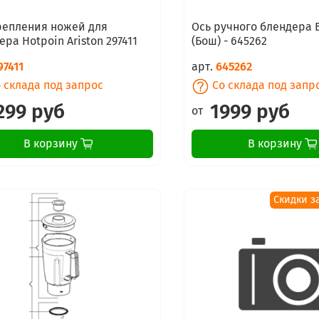
репления ножей для
Ось ручного блендера 
ера Hotpoin Ariston 297411
(Бош) - 645262
97411
арт.
645262
 склада под запрос
Со склада под запр
299 руб
1999 руб
от
В корзину
В корзину
Скидки з