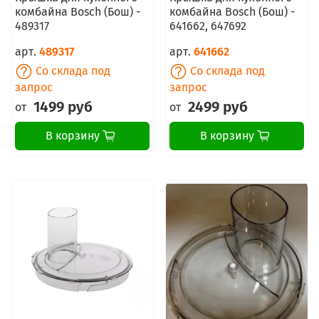
комбайна Bosch (Бош) -
комбайна Bosch (Бош) -
489317
641662, 647692
арт.
489317
арт.
641662
Со склада под
Со склада под
запрос
запрос
1499 руб
2499 руб
от
от
В корзину
В корзину