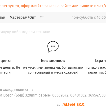
ерегружен, оформляйте заказ на сайте или пишите в ча
тьи
Мастерам/Опт
пон-суббота с 10:00
 цены
Без звонков
Гаран
е деньги. Не
не утомляем звонками, большинство
только у на
пчасти!
согласований в мессенджерах!
гарантии; 
ля холодильника
Bosch (Бош) 320mm серые- 00369542, 00481302, 369547, 35
арт.
WL540G_SKU2