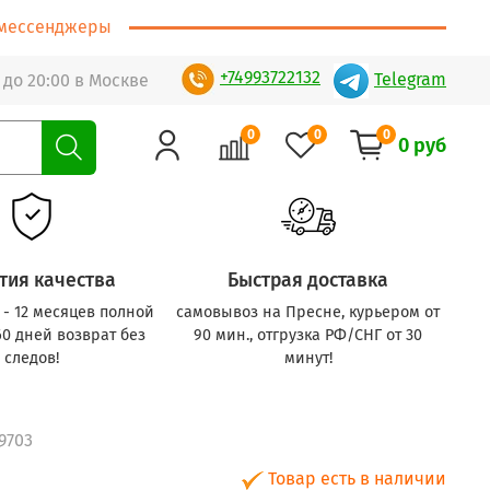
т/мессенджеры
+74993722132
Telegram
 до 20:00 в Москве
0
0
0
0 руб
тия качества
Быстрая доставка
с - 12 месяцев полной
самовывоз на Пресне, курьером от
60 дней возврат без
90 мин., отгрузка РФ/СНГ от 30
следов!
минут!
9703
Товар есть в наличии