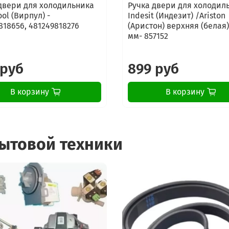
двери для холодильника
Ручка двери для холодил
ol (Вирпул) -
Indesit (Индезит) /Ariston
818656, 481249818276
(Аристон) верхняя (белая)
мм- 857152
 руб
899 руб
В корзину
В корзину
бытовой техники