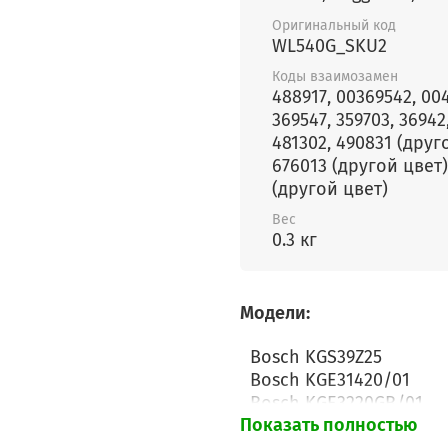
Оригинальный код
WL540G_SKU2
Коды взаимозамен
488917, 00369542, 00
369547, 359703, 36942
481302, 490831 (друг
676013 (другой цвет)
(другой цвет)
Вес
0.3 кг
Модели:
Bosch KGS39Z25
Bosch KGE31420/01
Bosch KGE3220GB/01
Показать полностью
Bosch KGE3220GB/02