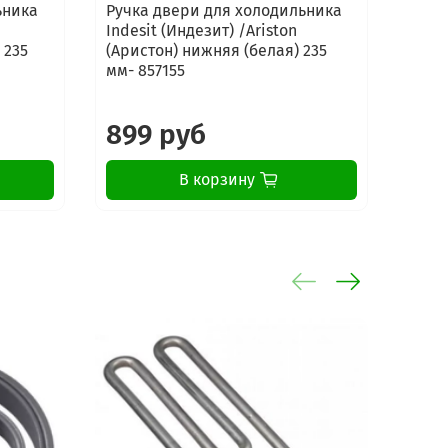
ьника
Ручка двери для холодильника
Комп
Indesit (Индезит) /Ariston
холо
 235
(Аристон) нижняя (белая) 235
320m
мм- 857155
0048
загл
899 руб
11
В корзину