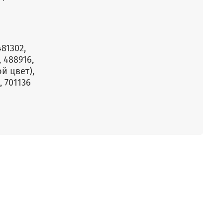
481302,
, 488916,
ой цвет),
, 701136