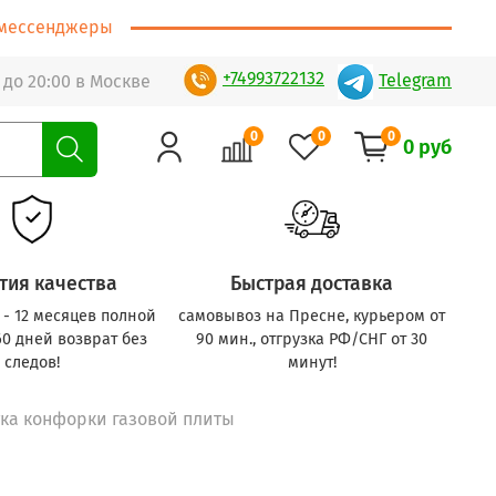
т/мессенджеры
+74993722132
Telegram
 до 20:00 в Москве
0
0
0
0 руб
тия качества
Быстрая доставка
с - 12 месяцев полной
самовывоз на Пресне, курьером от
60 дней возврат без
90 мин., отгрузка РФ/СНГ от 30
следов!
минут!
ка конфорки газовой плиты