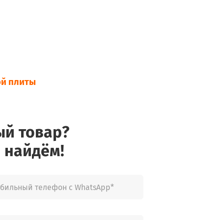
ой плиты
ый товар?
 найдём!