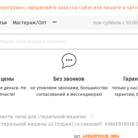
ерегружен, оформляйте заказ на сайте или пишите в ча
тьи
Мастерам/Опт
пон-суббота с 10:00
 цены
Без звонков
Гаран
е деньги. Не
не утомляем звонками, большинство
только у на
пчасти!
согласований в мессенджерах!
гарантии; 
нжеты люка для стиральной машины
стиральной машины LG (Элджи) со сливом!!!- 4986ER1003B
арт.
4986ER1003B_ORIG