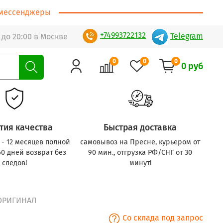
т/мессенджеры
+74993722132
Telegram
 до 20:00 в Москве
0
0
0
0 руб
тия качества
Быстрая доставка
с - 12 месяцев полной
самовывоз на Пресне, курьером от
60 дней возврат без
90 мин., отгрузка РФ/СНГ от 30
следов!
минут!
 ОРИГИНАЛ
Со склада под запрос