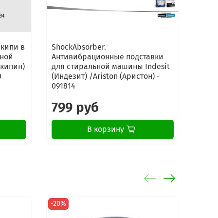
акипи в
ShockAbsorber.
Аква
чной
Антивибрационные подставки
UDI B
акипин)
для стиральной машины Indesit
0
(Индезит) /Ariston (Аристон) -
091814
799 руб
15
В корзину
-20%