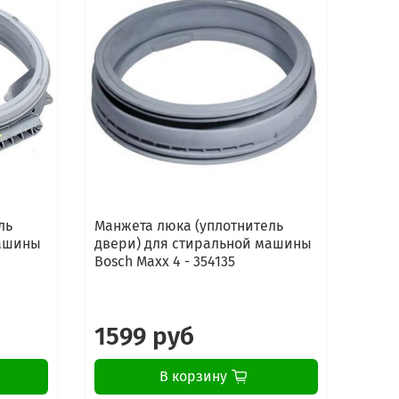
ль
Манжета люка (уплотнитель
Манж
машины
двери) для стиральной машины
двер
Bosch Maxx 4 - 354135
LG (
ПОСТ
ПРОИ
1599 руб
13
В корзину