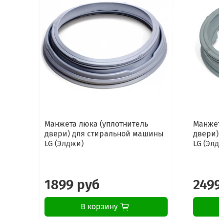
Манжета люка (уплотнитель
Манжет
двери) для стиральной машины
двери)
LG (Элджи)
LG (Эл
1899 руб
249
В корзину