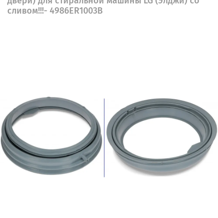
двери) для стиральной машины LG (Элджи) со
сливом!!!- 4986ER1003B