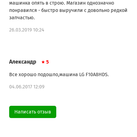
F1247ND5
машинка опять в строю. Магазин однозначно
F1248ND
понравился - быстро выручили с довольно редкой
F1280ND
запчастью.
F1280ND5
F1281ND
26.03.2019 10:24
F1281ND5
F12A8HD
F12A8HD5
F12A8HDS
F12A8HDS5
Александр
5
F12A8NDS
F0J6WN0W.ABWQRLA F0J6WNR0W.ABWQRLA
F1048ND.ABWPCIS F1048NDR.ABWPCIS
Все хорошо подошло,машина LG F10A8HDS.
F1048ND.ABWPEBY F1048NDR.ABWPEBY
F1048ND.ABWPRUS F1048NDR.ABWPRUS
04.06.2017 12:09
F1048ND1.ABWPRUS F1048NDR1.ABWPRUS
F1081ND.ABWPCIS F1081NDR.ABWPCIS
F1081ND.ABWPEBY F1081NDR.ABWPEBY
F1081ND.ABWPRUS F1081NDR.ABWPRUS
Написать отзыв
F1081ND5.ALSPCIS F1081NDR5.ALSPCIS
F1081ND5.ALSPRUS F1081NDR5.ALSPRUS
F1094ND.ABWPCIS F1094NDR.ABWPCIS
F1094ND.ABWPRUS F1094NDR.ABWPRUS