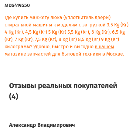
F0J5LN3W.ABWPTSK
MDS419550
F0J5NN4W.ABWPKIV
F0J6NN0W.ABWPKIV
Где купить манжету люка (уплотнитель двери)
F0J6NS1W.ABWPKIV
стиральной машины к моделям с загрузкой 3,5 Kg (Кг),
F1048ND.ABWPCOM
4 Kg (Кг), 4,5 Kg (Кг) 5 Kg (Кг) 5,5 Kg (Кг), 6 Kg (Кг), 6,5 Kg
F1048ND1.ABWPCOM
F1081ND.ABWPBAL
(Кг), 7 Kg (Кг), 7,5 Kg (Кг), 8 Kg (Кг) 8,5 Kg (Кг) 9 Kg (Кг)
F1081ND.ABWPCOM
килограмм? Удобно, быстро и выгодно
в нашем
F1081ND.ABWPKIV
магазине запчастей для бытовой техники в Москве.
F1081ND5.ALSPCOM
F1094ND.ABWPCOM
F1203CDP.ABWPCOM
F1248ND.ABWPCOM
F1280ND.ABWPCOM
Отзывы реальных покупателей
F1280ND5.ALSPCOM
F1281ND.ABWPCOM, F1281ND
(4)
F1281ND5.ALSPCOM
F1281ND5.ALSPKIV
F1294ND.ABWPCOM
F12A8CDP.ABWPCOM
F12A8CDP.ABWPKIV
Александр Владимирович
F2J5NN4W.ABWPCOM
F2J5NN4W.ABWPTSK