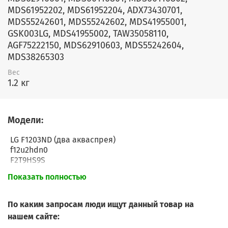
MDS61952202, MDS61952204, ADX73430701,
MDS55242601, MDS55242602, MDS41955001,
GSK003LG, MDS41955002, TAW35058110,
AGF75222150, MDS62910603, MDS55242604,
MDS38265303
Вес
1.2 кг
Модели:
LG F1203ND (два акваспрея)
f12u2hdn0
F2T9HS9S
F2T9HS9SБ
Показать полностью
F2J6WS1L
f1081nd5
f14a8tds
По каким запросам люди ищут данный товар на
F1081ND5
нашем сайте:
F0J5LN3W.ABWPCOM