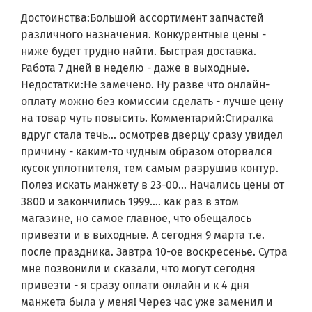
F1294NDP.ABWPCOM
Достоинства:Большой ассортимент запчастей
F12A8CDP.ABWPCOM
различного назначения. Конкурентные цены -
F12A8CDP.ABWPKIV
F2J5NNP4W.ABWPCOM
ниже будет трудно найти. Быстрая доставка.
F2J5NNP4W.ABWPTSK
Работа 7 дней в неделю - даже в выходные.
F2J6NNP0W.ABWPCOM
Недостатки:Не замечено. Ну разве что онлайн-
F2J6NNP8S.AESPCOM
оплату можно без комиссии сделать - лучше цену
F2J6NNP8S.AESPTSK
на товар чуть повысить. Комментарий:Стиралка
F2J6WYP0W.ABWPKIV
F1203nd5
вдруг стала течь... осмотрев дверцу сразу увидел
F14U2TBS4
причину - каким-то чудным образом оторвался
F1003ND
кусок уплотнителя, тем самым разрушив контур.
F1003NDP
Полез искать манжету в 23-00... Начались цены от
F1047ND
3800 и закончились 1999.... как раз в этом
F1048ND
F1081ND
магазине, но самое главное, что обещалось
F1081ND5
привезти и в выходные. А сегодня 9 марта т.е.
F1203ND
после праздника. Завтра 10-ое воскресенье. Сутра
F1203ND5
мне позвонили и сказали, что могут сегодня
F1203NDP
привезти - я сразу оплати онлайн и к 4 дня
F1203NDP5
F1247ND
манжета была у меня! Через час уже заменил и