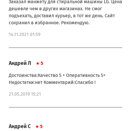
Заказал манжету для стиральной машины LG. Цена
F2J6NN0W.ABWPCOM
дешевле чем в других магазинах. Не смог
F2J6NN8S.AESPCOM
подъехать, доставил курьер, в тот же день. Сайт
F2J6NN8S.AESPTSK
сохранил в избранное. Рекомендую.
F2J6WS0W.ABWPKIV
F0J5LNP3W.ABWPTSK
14.11.2021 01:59
F0J5NNP4W.ABWPKIV
F0J6NNP0W.ABWPKIV
F0J6NYP1W.ABWPKIV
F1048NDP.ABWPCOM
F1048NDP1.ABWPCOM
Андрей Л
5
F1081NDP.ABWPBAL
F1081NDP.ABWPCOM
Достоинства:Качество 5 + Оперативность 5+
F1081NDP.ABWPKIV
F1081NDP5.ALSPCOM
Недостатки:нет Комментарий:Спасибо !
F1094NDP.ABWPCOM
F1203CDP.ABWPCOM
21.05.2019 15:21
F1248NDP.ABWPCOM
F1280NDP.ABWPCOM
F1280NDP5.ALSPCOM
F1281NDP.ABWPCOM
F1281NDP5.ALSPCOM
Андрей С
5
F1281NDP5.ALSPKIV