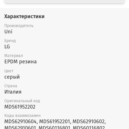
Характеристики
Производитель
Uni
Бренд
LG
Материал
EPDM резина
Цвет
серый
Страна
Италия
Оригинальный код
MDS61952202
Коды взаимозамен
MDS62910604, MDS61952201, MDS62910602,
MDS62910601, MDS60116801, MDS60116802,