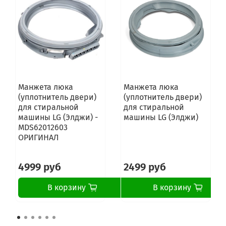
F2J5HS3W.ABWPRUS F2J5HYR3W.ABWPRUS
F2J5HS4W.ABWPKIV F2J5HYR4W.ABWPKIV
F2J5HS4W.ABWPRUS F2J5HYR4W.ABWPRUS
F2J5HS6S.AESPCIS F2J5HYR6S.AESPCIS
F2J5HS6W.ABWPCIS F2J5HYR6W.ABWPCIS
F2J5NN3W.ABWPARA F2J5NNR3W.ABWPARA
F2J5NN3W.ABWPARM F2J5NNR3W.ABWPARM
F2J5NN3W.ABWPCIS F2J5NNR3W.ABWPCIS
F2J5NN3W.ABWPRUS F2J5NNR3W.ABWPRUS
Манжета люка
Манжета люка
F2J5NN4L.ALSPRUS F2J5NNR4L.ALSPRUS
(уплотнитель двери)
(уплотнитель двери)
F2J5NN4W.ABWPRUS F2J5NNR4W.ABWPRUS
для стиральной
для стиральной
F2J5NN6W.ABWPCIS F2J5NNR6W.ABWPCIS
машины LG (Элджи) -
машины LG (Элджи)
F2J5NN7S.AESPARA F2J5NNR7S.AESPARA
MDS62012603
F2J5NN7S.AESPARM F2J5NNR7S.AESPARM
ОРИГИНАЛ
F2J5NS6W.ABWPCIS F2J5NYR6W.ABWPCIS
F2J5WN6W.ABWPCIS F2J5WNR6W.ABWPCIS
F2J5WS3W.ABWPCIS F2J5WYR3W.ABWPCIS
4999 руб
2499 руб
F2J5WS4L.ALSPCIS F2J5WYR4L.ALSPCIS
F2J5WS6W.ABWPCIS F2J5WYR6W.ABWPCIS
В корзину
В корзину
F2J6HS0W.ABWPCIS F2J6HYR0W.ABWPCIS
F2J6HS0W.ABWPRUS F2J6HYR0W.ABWPRUS
F2J6HS1L.ALSPCIS F2J6HYR1L.ALSPCIS
F2J6HS1L.ALSPRUS F2J6HYR1L.ALSPRUS