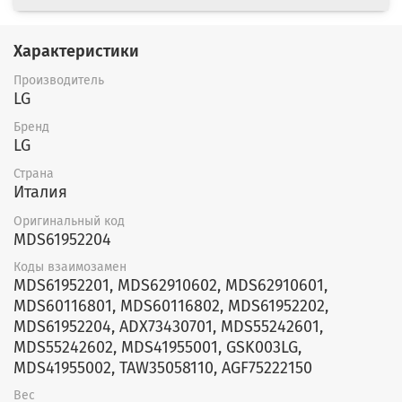
Характеристики
Производитель
LG
Бренд
LG
Страна
Италия
Оригинальный код
MDS61952204
Коды взаимозамен
MDS61952201, MDS62910602, MDS62910601,
MDS60116801, MDS60116802, MDS61952202,
MDS61952204, ADX73430701, MDS55242601,
MDS55242602, MDS41955001, GSK003LG,
MDS41955002, TAW35058110, AGF75222150
Вес