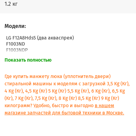
1.2 кг
Модели:
LG
F12A8Hds5
(два акваспрея)
F1003ND
F1003NDP
F1047ND
Показать полностью
F1048ND
F1081ND
F1081ND5
Где купить манжету люка (уплотнитель двери)
F1203ND
стиральной машины к моделям с загрузкой 3,5 Kg (Кг),
F1203ND5
4 Kg (Кг), 4,5 Kg (Кг) 5 Kg (Кг) 5,5 Kg (Кг), 6 Kg (Кг), 6,5 Kg
F1203NDP
(Кг), 7 Kg (Кг), 7,5 Kg (Кг), 8 Kg (Кг) 8,5 Kg (Кг) 9 Kg (Кг)
F1203NDP5
F1247ND
килограмм? Удобно, быстро и выгодно
в нашем
F1247ND5
магазине запчастей для бытовой техники в Москве.
F1248ND
F1280ND
F1280ND5
F1281ND