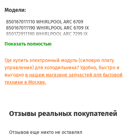
Модели:
850167011110 WHIRLPOOL ARC 6709
850167011190 WHIRLPOOL ARC 6709 IX
850172911190 WHIRLPOOL ARC 7299 IX
855021401440 WHIRLPOOL KGEA 356 BIO PLUS IN
Показать полностью
855021401390 BAUKNECHT KGEA 356 BIO OPT.IN
855023101040 BAUKNECHT KGE356 SUP.ECO A++IN
850513411040 WHIRLPOOL WBC3746 A+X
Где купить электронный модуль (силовую плату
850513411100 WHIRLPOOL WBC3746 A+W
управления) для холодильника? Удобно, быстро и
850514311040 WHIRLPOOL WBC4046 A+X
выгодно
в нашем магазине запчастей для бытовой
850514311041 WHIRLPOOL WBC4046 A+X
техники в Москве.
850513411041 WHIRLPOOL WBC3746 A+X
850513411101 WHIRLPOOL WBC3746 A+W
850514311042 WHIRLPOOL WBC4046 A+X
850513411042 WHIRLPOOL WBC3746 A+X
850513411102 WHIRLPOOL WBC3746 A+W
Отзывы реальных покупателей
855023101041 BAUKNECHT KGE356 SUP.ECO A++IN
855023101042 BAUKNECHT KGE356 SUP.ECO A++IN
850513411103 WHIRLPOOL WBC3746 A+W
850514311043 WHIRLPOOL WBC4046 A+X
Отзывов еще никто не оставлял