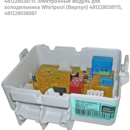
481228038115 Электронный модуль для
холодильника Whirlpool (Вирпул) 481228038115,
481228038087