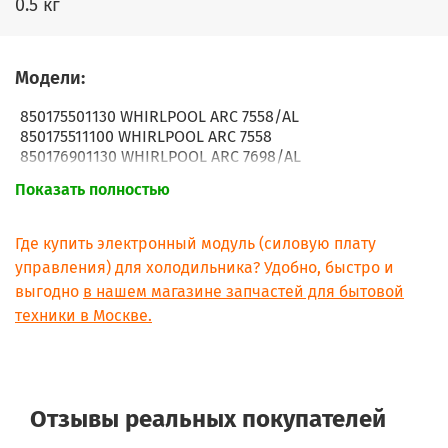
0.5 кг
Модели:
850175501130 WHIRLPOOL ARC 7558/AL
850175511100 WHIRLPOOL ARC 7558
850176901130 WHIRLPOOL ARC 7698/AL
850176911100 WHIRLPOOL ARC 7698
Показать полностью
850176911140 WHIRLPOOL ARC 7698/IX
850176911144 WHIRLPOOL ARC 7698/IX
850176911104 WHIRLPOOL ARC 7698
Где купить электронный модуль (силовую плату
855021501340 BAUKNECHT KGNA 335 BIO IN
управления) для холодильника? Удобно, быстро и
850175511104 WHIRLPOOL ARC 7558
выгодно
в нашем магазине запчастей для бытовой
850175511144 WHIRLPOOL ARC 7558/IX
техники в Москве.
850176901134 WHIRLPOOL ARC 7698/AL
855021501344 BAUKNECHT KGNA 335 BIO IN
850175511140 WHIRLPOOL ARC 7558/IX
850175501133 WHIRLPOOL ARC 7558/AL
850175511103 WHIRLPOOL ARC 7558
Отзывы реальных покупателей
850175511143 WHIRLPOOL ARC 7558/IX
850176901133 WHIRLPOOL ARC 7698/AL