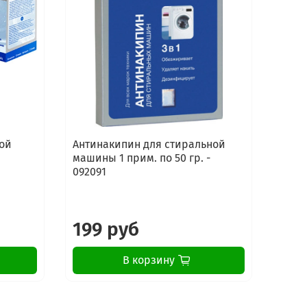
ой
Антинакипин для стиральной
Сред
машины 1 прим. по 50 гр. -
стир
092091
маши
Elect
199 руб
16
В корзину