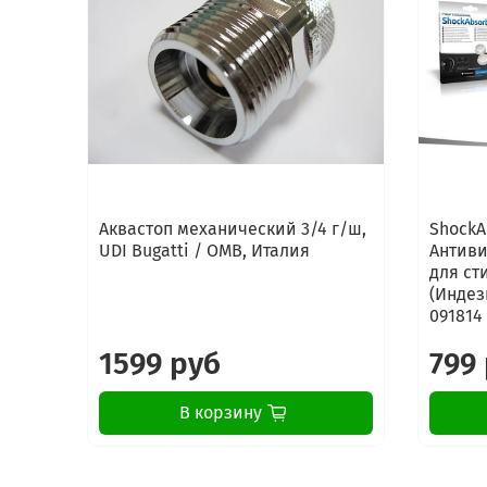
Аквастоп механический 3/4 г/ш,
ShockA
UDI Bugatti / OMB, Италия
Антиви
для ст
(Индези
091814
1599 руб
799
В корзину