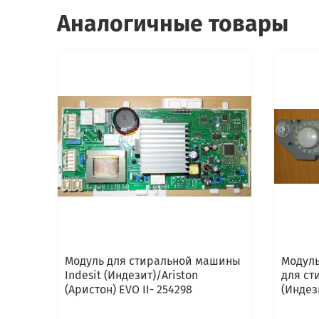
Аналогичные товары
Модуль для стиральной машины
Модуль
Indesit (Индезит)/Ariston
для ст
(Аристон) EVO II- 254298
(Индези