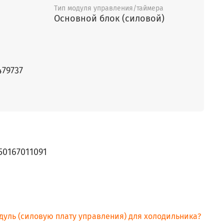
Тип модуля управления/таймера
Основной блок (силовой)
479737
50167011091
OPT IN
IMA WS
MA IN
дуль (силовую плату управления) для холодильника?
OPT IN