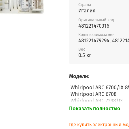
Страна
Италия
Оригинальный код
481221470316
Коды взаимозамен
481221479294, 481221
Вес
0.5 кг
Модели:
Whirlpool ARC 6700/IX 8
Whirlpool ARC 6708
Whirlpool ARC 7298/IX
Whirlpool KGEA 355 BIO 
Показать полностью
Whirlpool KGEA 355 OPT
Whirlpool KGEA 355 OPTI
Где купить электронный мо
Whirlpool KGEA 355 BIO 