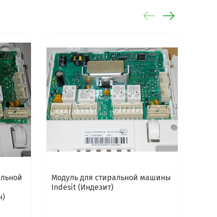
альной
Модуль для стиральной машины
Тайм
Indesit (Индезит)
Indes
н)
(Ари
ПОСТ
ПРОИ