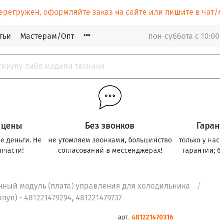
ерегружен, оформляйте заказ на сайте или пишите в ча
тьи
Мастерам/Опт
пон-суббота с 10:00
 цены
Без звонков
Гаран
е деньги. Не
не утомляем звонками, большинство
только у на
пчасти!
согласований в мессенджерах!
гарантии; 
нный модуль (плата) управления для холодильника
ул) - 481221479294, 481221479737
арт.
481221470316