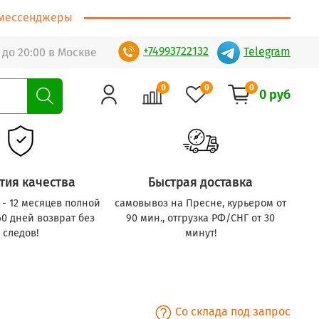
т/мессенджеры
+74993722132
Telegram
 до 20:00 в Москве
0
0
0
0 руб
тия качества
Быстрая доставка
с - 12 месяцев полной
самовывоз на Пресне, курьером от
60 дней возврат без
90 мин., отгрузка РФ/СНГ от 30
следов!
минут!
Со склада под запрос