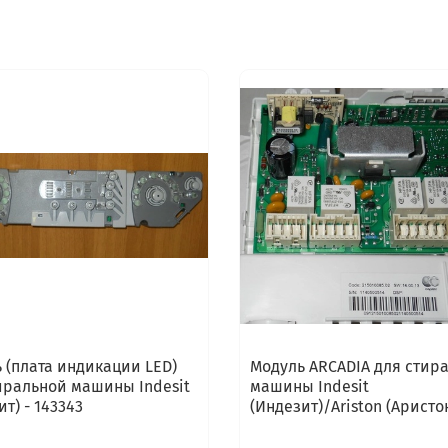
 (плата индикации LED)
Модуль ARCADIA для стир
иральной машины Indesit
машины Indesit
т) - 143343
(Индезит)/Ariston (Аристо