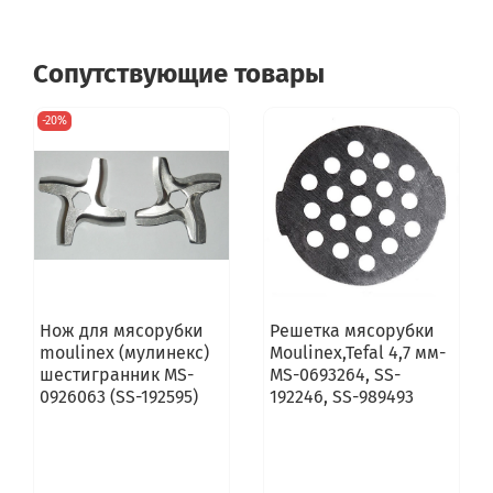
FP655DBE/700
FP655DBE/701
FP656GBE/700
Сопутствующие товары
FP656GBE/701
FP661DBE/700
-20%
FP710141/705
FP710141/705
FP711141/704
FP711141/705
FP711141/705
FP711141/706
FP713141/704
FP713141/705
FP713141/705
FP713141/705
Нож для мясорубки
Решетка мясорубки
FP713141/705
moulinex (мулинекс)
Moulinex,Tefal 4,7 мм-
FP713141/706
шестигранник MS-
MS-0693264, SS-
FP716141/705
0926063 (SS-192595)
192246, SS-989493
FP716141/705
FP716141/705
FP716141/705
FP72614E/70