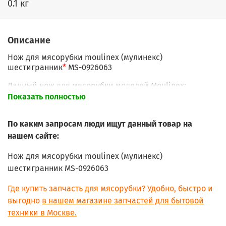
0.1 кг
Описание
Нож для мясорубки moulinex (мулинекс)
шестигранник
*
MS-0926063
Данный нож для мясорубки моделей Moulinex:
Показать полностью
HV2, HV3 (А14, А15 выпуск после 01.01.2000; DRA, DRB)
HV4
По каким запросам люди ищут данный товар на
HV6 (DR7,DR8)
нашем сайте:
HV8 (DKA1, DKA2, ME6121, а также KRUPS HV6 (GVM2)
AA15R2(2)
Нож для мясорубки moulinex (мулинекс)
AA15R2(P)
ADR741(0)
шестигранник MS-0926063
ADR741(P)
ADR741(Q)
Где купить запчасть для мясорубки? Удобно, быстро и
ADR743(0)
выгодно
в нашем магазине запчастей для бытовой
ADR743(P)
техники в Москве.
ADR743(Q)