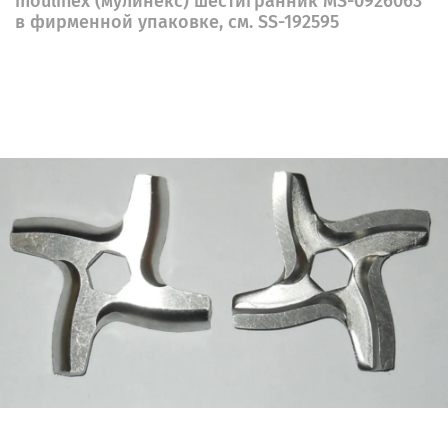
moulinex (мулинекс) шестигранник MS-0926063
в фирменной упаковке, см. SS-192595