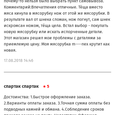
почему-то нельзя было выбрать пункт самовывоза.
FP72614E/70
FP7341BE/700
Комментарий:Впечатления отличные. Тёща вместо
FP7371BE/700
мяса кинула в мясорубку нож от этой же мясорубки. В
KA303110/6R0
результате вал от шнека сломан, нож погнут, сам шнек
KA90274E/70
искромсан ножом, тёща цела. Встал выбор - покупать
KA90274E/70A
новую мясорубку или искать испорченные детали.
DKA213E/350
DKA24E/350
Этот магазин решил мои проблемы с деталями за
ME20513E/350
приемлемую цену. Моя мясорубка m----nex крутит как
ME206181/350
новая.
ME400188/35
ME401188/35
17.08.2018 14:46
ME403189/35
ME405B3E/350
ME40613E/350
ME406185/350
ME41013E/350
спартак спартак
5
ME41113E/350
ME41313E/350
Достоинства: 1.Быстрое оформление заказа.
ME41513E/350
2.Варианты оплаты заказа. 3.Точная сумма оплаты без
ME416138/350
подводных камней и обмана. 4.Соблюдение сроков
ME510H30/350
ME512H30/350