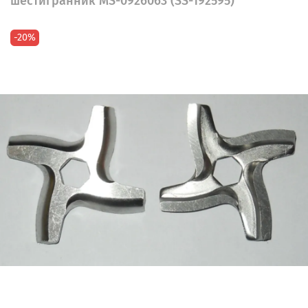
шестигранник MS-0926063 (SS-192595)
-20%