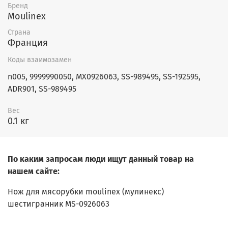
ADR743(Q)
Бренд
ADR744(0)
Moulinex
ADR744(P)
ADR744(Q)
Страна
ADR841(0)
Франция
ADR841(P)
Коды взаимозамен
ADR841(Q)
ADRA41(2)
n005, 9999990050, MX0926063, SS-989495, SS-192595,
ADRA41(P)
ADR901, SS-989495
ADRAPR(P)
ADRB41(2)
Вес
ADRB41(P)
0.1 кг
DKA14E(0)
DKA242(0)
DKA24E(0)
F4177510(0)
По каким запросам люди ищут данный товар на
F4177510(P)
нашем сайте:
F4177510(Q)
FP413DAE/70
Нож для мясорубки moulinex (мулинекс)
FP413DAE/70
шестигранник MS-0926063
FP4141AE/70
FP4141AE/70
FP517DBE/700