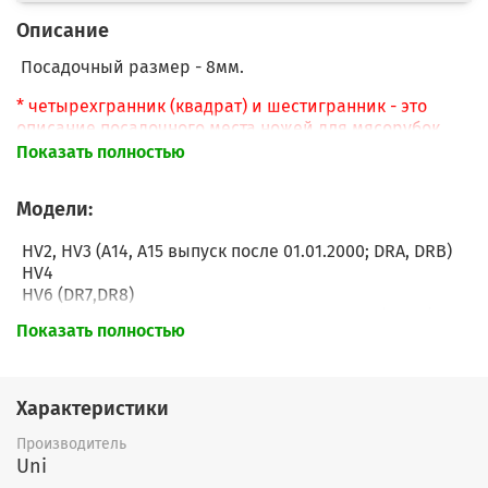
Описание
Посадочный размер - 8мм.
* четырехгранник (квадрат) и шестигранник - это
описание посадочного места ножей для мясорубок.
Т.е. в зависимости от шнека бывают разные ножи
Показать полностью
(внешние грани у них одинаковые, а отличие только в
посадочном отверстии)
Модели:
HV2, HV3 (А14, А15 выпуск после 01.01.2000; DRA, DRB)
HV4
HV6 (DR7,DR8)
HV8 (DKA1, DKA2, ME6121, а также KRUPS HV6 (GVM2)
Показать полностью
AA15R2(2)
AA15R2(P)
ADR741(0)
ADR741(P)
Характеристики
ADR741(Q)
Производитель
ADR743(0)
Uni
ADR743(P)