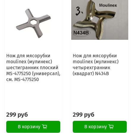
Нож для мясорубки
Нож для мясорубки
moulinex (мулинекс)
moulinex (мулинекс)
шестигранник плоский
четырехгранник
MS-4775250 (универсал),
(квадрат) N434B
см. MS-4775250
299 руб
299 руб
В корзину
В корзину