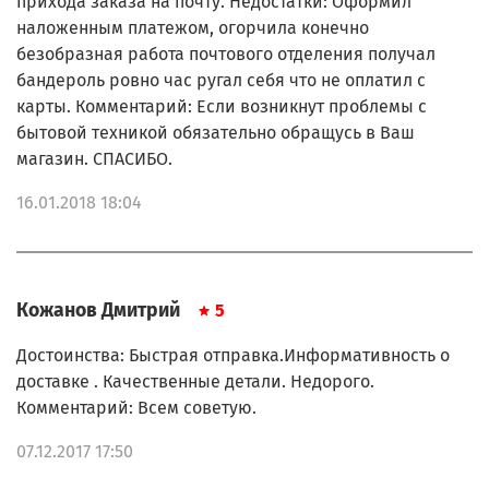
прихода заказа на почту. Недостатки: Оформил
ME60514E/350
наложенным платежом, огорчила конечно
ME60614E/350
безобразная работа почтового отделения получал
ME611B3E/350
бандероль ровно час ругал себя что не оплатил с
ME611B3E/35A
карты. Комментарий: Если возникнут проблемы с
ME61213E/350
ME61213E/35A
бытовой техникой обязательно обращусь в Ваш
ME651B3E/350
магазин. СПАСИБО.
ME656B3E/350
ME657138/350
16.01.2018 18:04
ME658B38/350
ME700188/350
ME700188/350
ME701188/350
ME701188/350
Кожанов Дмитрий
5
ME71013E/350
ME71013E/35A
Достоинства: Быстрая отправка.Информативность о
ME71083E/350
доставке . Качественные детали. Недорого.
ME71083E/35A
Комментарий: Всем советую.
ME711889/350
ME711889/35A.
07.12.2017 17:50