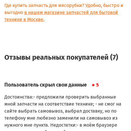
FP60614E/701
Где купить запчасть для мясорубки? Удобно, быстро и
FP655DBE/700
выгодно
в нашем магазине запчастей для бытовой
FP655DBE/701
техники в Москве.
FP656GBE/700
FP656GBE/701
FP661DBE/700
FP710141/705
FP710141/705
FP711141/704
Отзывы реальных покупателей (7)
FP711141/705
FP711141/705
FP711141/706
FP713141/704
FP713141/705
Пользователь скрыл свои данные
5
FP713141/705
FP713141/705
Достоинства:- предложили проверить выбранные
FP713141/705
FP713141/706
мной запчасти на соответствие технике; - не смог на
FP716141/705
сайте выбрать самовывоз, выбрал доставку, но по
FP716141/705
телефону мне любезно заменили на самовывоз из
FP716141/705
нужного мне пункта. Недостатки:- в моём браузере
FP716141/705