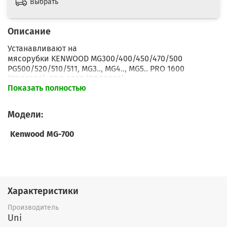
Выбрать
Описание
Устанавливают на
мясорубки KENWOOD MG300/400/450/470/500
PG500/520/510/511,
MG3.., MG4.., MG5.. PRO 1600
(PRO1600), PRO 2000 (PRO2000)
.
Показать полностью
Посадочный размер - c 10 до 12 мм (расширение)
Модели:
Ширина размаха лопастей - 54 мм
Kenwood MG-700
Характеристики
Производитель
Uni