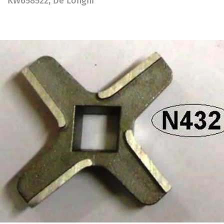
KW658522, De Longhi