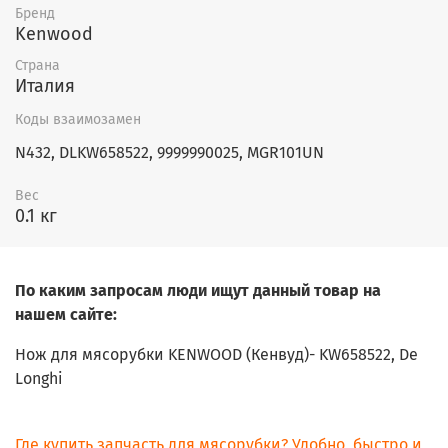
Бренд
Kenwood
Страна
Италия
Коды взаимозамен
N432, DLKW658522, 9999990025, MGR101UN
Вес
0.1 кг
По каким запросам люди ищут данный товар на
нашем сайте:
Нож для мясорубки KENWOOD (Кенвуд)- KW658522, De
Longhi
Где купить запчасть для мясорубки? Удобно, быстро и