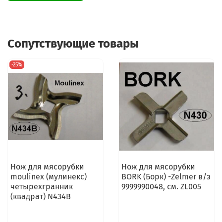
Сопутствующие товары
-25%
Нож для мясорубки
Нож для мясорубки
moulinex (мулинекс)
BORK (Борк) -Zelmer в/з
четырехгранник
9999990048, см. ZL005
(квадрат) N434B