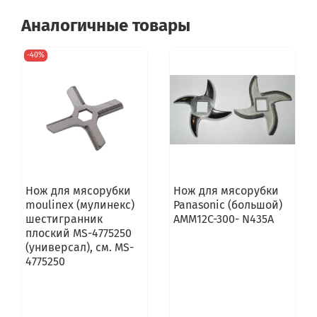
Аналогичные товары
-40%
Нож для мясорубки
Нож для мясорубки
moulinex (мулинекс)
Panasonic (большой)
шестигранник
AMM12C-300- N435A
плоский MS-4775250
(универсал), см. MS-
4775250