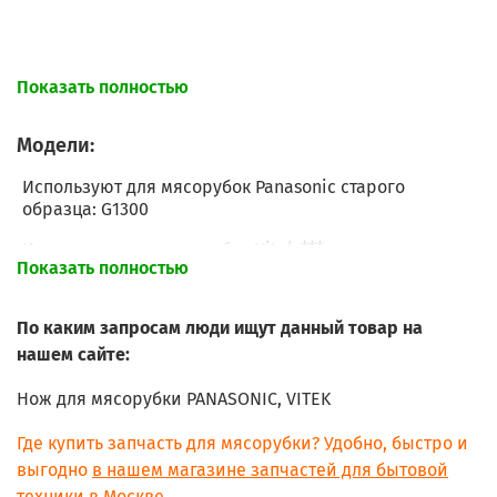
Внутренний посадочный размер: 8,5 мм
Показать полностью
Ширина размаха лопастей - 46 мм
Модели:
Используют для мясорубок Panasonic старого
образца: G1300
Используют для мясорубок Vitek ***
Показать полностью
По каким запросам люди ищут данный товар на
нашем сайте:
Нож для мясорубки PANASONIC, VITEK
Где купить запчасть для мясорубки? Удобно, быстро и
выгодно
в нашем магазине запчастей для бытовой
техники в Москве.