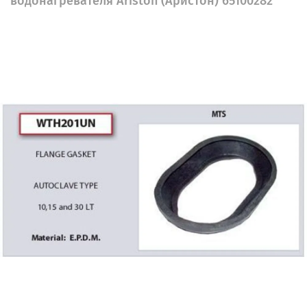
водонагревателя Ariston (Аристон) 65100282