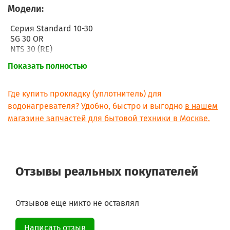
Модели:
Серия Standard 10-30
SG 30 OR
NTS 30 (RE)
WB 30 OR
Показать полностью
Ti Shape 30 OR
SG 15 OR
SG 15 UR
Где купить прокладку (уплотнитель) для
NTS 15 (RE)
водонагревателя? Удобно, быстро и выгодно
в нашем
NTS 15 S (RE)
магазине запчастей для бытовой техники в Москве.
WB 15 OR
Ti Shape 15 OR
Ti Shape 15 UR
SG 10 OR
SG 10 UR
Отзывы реальных покупателей
NTS 10 (RE)
NTS 10 S (RE)
WB 10 OR
"Ti Shape 10 OR
Отзывов еще никто не оставлял
Ti Shape 10 UR
Написать отзыв