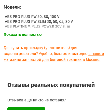
Модели:
ABS PRO PLUS PW 50, 80, 100 V
ABS PRO PLUS PW SLIM 30, 50, 65, 80 V
ABS PLATINUM PLUS POWER 30V slim
ABS PLATINUM POWER 50V slim
Показать полностью
ABS PLATINUM POWER 65V slim
ABS PLATINUM POWER 80V slim
ABS PLATINUM POWER 50V
Где купить прокладку (уплотнитель) для
ABS PLATINUM POWER 80V
водонагревателя? Удобно, быстро и выгодно
в нашем
ABS PLATINUM POWER 100V
магазине запчастей для бытовой техники в Москве.
Серия ABS Ti SHP CONTROL (AM) 50, 65
Серия ABS SLV PW V 50, 80, 100
Серия ABS SLV PW V SLIM 30, 40, 50, 65, 80
Серия ABS SLV PW H SLIM 40, 50, 65
Серия ABS TI-SHAPE PLUS EE H 50, 80, 100
Отзывы реальных покупателей
Серия TI-SHAPE CONTROL PLUS EE H 50, 80, 100
Серия ABS PLT PW V 50, 80, 100
Серия ABS PLT PW V SLIM 30, 50, 65 ,80
Серия Ti Shape 40-100
Отзывов еще никто не оставлял
Ti Shape 100 H QB
Ti Shape 80 H QB