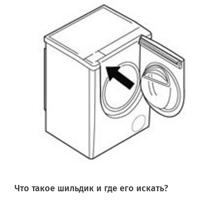
Что такое шильдик и где его искать?