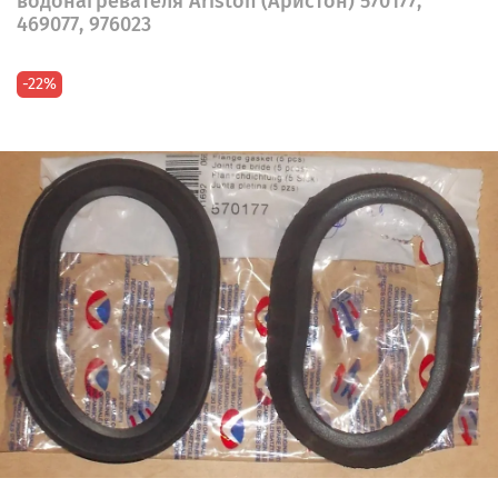
водонагревателя Ariston (Аристон) 570177,
469077, 976023
-22%