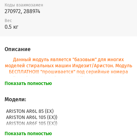
Коды взаимозамен
270972, 288974
Вес
0.5 кг
Описание
Данный модуль является "базовым" для многих
моделей стиральных машин Индезит/Аристон. Модуль
БЕСПЛАТНО!!! "прошивается" под серийные номера
Вашей стиральной машины! При заказе модуля
Показать полностью
просьба в комментарии к заказу сразу написать
серийные номера!
Модели:
ARISTON AR6L 85 (EX)
ARISTON AR6L 105 (EX))
ARISTON AR6F 105 (EX))
ARISTON ARF 105 (AUS))
Показать полностью
ARISTON AR6L 85 (AG))