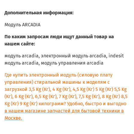
Hotpoint-Ariston ARSL 85 (CSI) L.)
Hotpoint-Ariston ARSL 100 (CSI).L)
Дополнительная информация:
Hotpoint-Ariston ARSL 105 (CSI).L)
Hotpoint-Ariston ARUSL 85 (CIS))
Модуль ARCADIA
Hotpoint-Ariston ARUSL 105 (CIS))
Hotpoint-Ariston ARSF 105 (CIS)/S)
По каким запросам люди ищут данный товар на
Hotpoint-Ariston ARSL 103 (CIS).L)
нашем сайте:
INDESIT WIUN 100 (CSI))
INDESIT WISN 82 (CSI))
модуль arcadia, электронный модуль arcadia, indesit
INDESIT WITL 867 (RU))
модуль arcadia, модуль управления arcadia
INDESIT WISL 103 (CIS))
INDESIT IWSC 6105 SL (CIS))
Где купить электронный модуль (силовую плату
INDESIT IWSC 6085 SL (CIS))
управления) стиральной машины к моделям с
INDESIT IWSB 6105 (CIS))
INDESIT IWSB 6085 (CIS))
загрузкой 3,5 Kg (Кг), 4 Kg (Кг), 4,5 Kg (Кг) 5 Kg (Кг) 5,5 Kg
INDESIT IWD 71051 (CIS))
(Кг), 6 Kg (Кг), 6,5 Kg (Кг), 7 Kg (Кг), 7,5 Kg (Кг), 8 Kg (Кг) 8,5
INDESIT IWC 71051 B (CIS))
Kg (Кг) 9 Kg (Кг) килограмм? Удобно, быстро и выгодно
INDESIT MISL 585 CIS)
в нашем магазине запчастей для бытовой техники в
INDESIT TMIL 585 CIS
Москве.