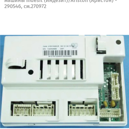
машины Indesit (Индезит)/Ariston (Аристон) -
290546, см.270972