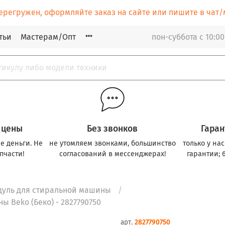
ерегружен, оформляйте заказ на сайте или пишите в ча
тьи
Мастерам/Опт
пон-суббота с 10:00
 цены
Без звонков
Гаран
е деньги. Не
не утомляем звонками, большинство
только у на
пчасти!
согласований в мессенджерах!
гарантии; 
дуль для стиральной машины
 Beko (Беко) - 2827790750
арт.
2827790750