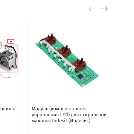
машины
Модуль (комплект платы
Моду
управления LED) для стиральной
маши
машины Indesit (Индезит)
(Инде