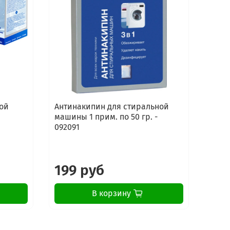
ой
Антинакипин для стиральной
Сред
машины 1 прим. по 50 гр. -
стир
092091
маши
Elect
199 руб
16
В корзину