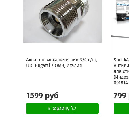
Аквастоп механический 3/4 г/ш,
ShockA
UDI Bugatti / OMB, Италия
Антиви
для ст
(Индези
091814
1599 руб
799
В корзину