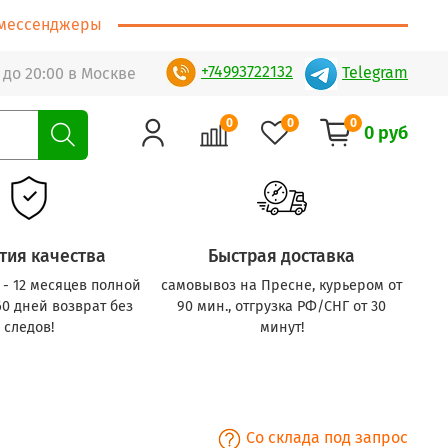
т/мессенджеры
+74993722132
Telegram
 до 20:00 в Москве
0
0
0
0 руб
тия качества
Быстрая доставка
с - 12 месяцев полной
самовывоз на Пресне, курьером от
60 дней возврат без
90 мин., отгрузка РФ/СНГ от 30
следов!
минут!
Со склада под запрос