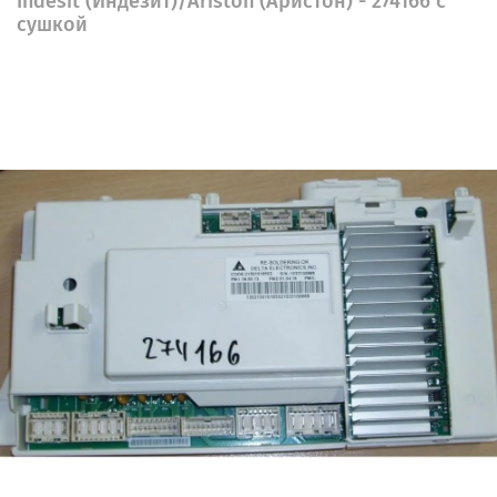
Indesit (Индезит)/Ariston (Аристон) - 274166 с
сушкой