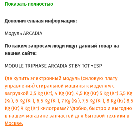
Показать полностью
ARISTON AQ9L 28 U (EX)
ARISTON AQ9F 29 U (EX)/V
ARISTON AQ9F 28 X (EX)
Дополнительная информация:
ARISTON AQ9F 28 U H (EX)
ARISTON AQ9L 08 U (KW)
Модуль ARCADIA
ARISTON AQ9L 08 U (EX) 60HZ
ARISTON AQ9F 28 X (EX) 60HZ
По каким запросам люди ищут данный товар на
ARISTON AQ9F 29 U (AG)/V
нашем сайте:
ARISTON AQ9F 29 X (AG)
ARISTON AQ9L 29 U.1 (AUS)
MODULE TRIPHASE ARCADIA ST.BY TOT +ESP
ARISTON AQ9F 29 U.1 (AUS)/V
ARISTON AQM9F 09 U (EX)
Где купить электронный модуль (силовую плату
ARISTON AQM9F 29 X (EX)
управления) стиральной машины к моделям с
ARISTON AQM9F 29 U (KW)
загрузкой 3,5 Kg (Кг), 4 Kg (Кг), 4,5 Kg (Кг) 5 Kg (Кг) 5,5 Kg
ARISTON AQM9F 09 U (EX) 60HZ
ARISTON AQM9F 29 U (AG)
(Кг), 6 Kg (Кг), 6,5 Kg (Кг), 7 Kg (Кг), 7,5 Kg (Кг), 8 Kg (Кг) 8,5
ARISTON AR9F 129 (EX)/V S
Kg (Кг) 9 Kg (Кг) килограмм? Удобно, быстро и выгодно
ARISTON AR7F 129 (EX)/V
в нашем магазине запчастей для бытовой техники в
HOTPOINT BHWM 129 (UK)
Москве.
HOTPOINT BHWD 129 (UK)
HOTPOINT BHWM 149 (UK)
HOTPOINT BHWD 149 (UK)