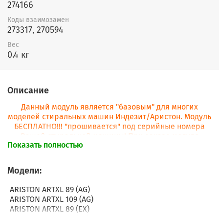
274166
Коды взаимозамен
273317, 270594
Вес
0.4 кг
Описание
Данный модуль является "базовым" для многих
моделей стиральных машин Индезит/Аристон. Модуль
БЕСПЛАТНО!!! "прошивается" под серийные номера
Вашей стиральной машины! При заказе модуля
Показать полностью
просьба в комментарии к заказу сразу написать
серийные номера!
Модели:
ARISTON ARTXL 89 (AG)
ARISTON ARTXL 109 (AG)
ARISTON ARTXL 89 (EX)
ARISTON AQ7F 09 I (EX)