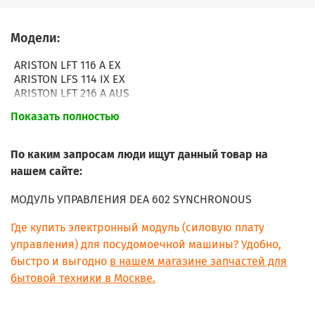
Модели:
ARISTON LFT 116 A EX
ARISTON LFS 114 IX EX
ARISTON LFT 216 A AUS
ARISTON LFF 8254 X EX.R
Показать полностью
ARISTON LFF 8254 EX.R
ARISTON LKF 61 EX.R
ARISTON LKF 720 X EX.R
По каким запросам люди ищут данный товар на
ARISTON LKF 720 EX.R
нашем сайте:
ARISTON LBF 51 X AUS.R
ARISTON LKF 720 AUS.R
МОДУЛЬ УПРАВЛЕНИЯ DEA 602 SYNCHRONOUS
ARISTON LKF 720 X AUS.R
ARISTON LBF 51 AUS.R
Где купить электронный модуль (силовую плату
ARISTON LFF 8114 AG.R
управления) для посудомоечной машины? Удобно,
ARISTON LFF 8214 X AG.R
быстро и выгодно
в нашем магазине запчастей для
ARISTON LKF 7114 AG.R
ARISTON LSF 712 AG
бытовой техники в Москве.
ARISTON LST 216 A CN
ARISTON LFF 8H54 X EX.R