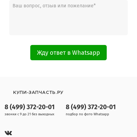
Hotpoint-Ariston LBF 52 A TK/HA.R
Hotpoint-Ariston LFT 21677
Hotpoint-Ariston LST 11477
Hotpoint-Ariston LST 41677
Hotpoint-Ariston LST 11677
Hotpoint-Ariston LFT 4116 A/HA
Hotpoint-Ariston LFFA+ 8214 X IT
Hotpoint-Ariston LFFA+ 8314 B EU
Hotpoint-Ariston LFF 8214E EU
Жду ответ в Whatsapp
Hotpoint-Ariston LFF 8214E X IB
Hotpoint-Ariston LKF 720 A TK/HA
Hotpoint-Ariston LKF 720 TK/HA
Hotpoint-Ariston LBF 520 X TK/HA
Hotpoint-Ariston LFSA+ 2174 A BK
Hotpoint-Ariston LFSA+ 2174 A WH
КУПИ-ЗАПЧАСТЬ.РУ
Hotpoint-Ariston LFSA+ 2174 A IX
Hotpoint-Ariston LFSA+ 2164 A IX
Hotpoint-Ariston LFTA+ 2164 A
8 (499) 372-20-01
8 (499) 372-20-01
Hotpoint-Ariston LFTA+ 41164 A
звонки с 9 до 21 без выходных
подбор по фото Whatsapp
Hotpoint-Ariston LKF 7114E FR
Hotpoint-Ariston LKF 7114E X FR
Hotpoint-Ariston LSF 7237 X
Hotpoint-Ariston LFT 116 A FR