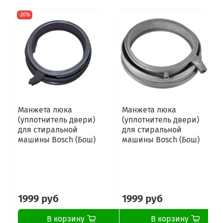
WAE28269FG/A7
-20%
WAE28269FG/B2
WAE2829U/01
WAE2829U/A7
WAE2829U/B2
WAE282E0/01
WAE282E0/A7
WAE282E0/B2
WAE282F0/01
WAE282F0/A6
WAE282F0/A7
Манжета люка
Манжета люка
WAE282F0/B2
(уплотнитель двери)
(уплотнитель двери)
WAE282H0/01
для стиральной
для стиральной
WAE282H0/A6
машины Bosch (Бош)
машины Bosch (Бош)
WAE282H0/A7
WAE282H0/B2
WAE282V7/A6
WAE282V7/A7
WAE282V7/B2
WAK20160ID/01
1999 руб
1999 руб
WAK20160ID/02
WAK20160IN/01
В корзину
В корзину