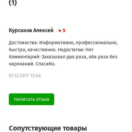
WAE24277EP/A7
(1)
WAE24277EP/A9
WAE24277EP/B1
WAE28211FF/01
WAE28211FF/A1
WAE28211FF/A7
Курсаков Алексей
5
WAE28211FF/B2
WAE28217FF/A6
Достоинства: Информативно, профессионально,
WAE28217FF/A7
быстро, качественно. Недостатки: Нет
WAE28217FF/B2
Комментарий: Заказывал два раза, оба раза без
WAE28218FG/01
нареканий. Спасибо.
WAE28218FG/A7
WAE28218FG/B2
07.12.2017 12:46
WAE28220/A6
WAE28220/A7
WAE28220/B2
WAE28262GB/01
Написать отзыв
WAE28262GB/A6
WAE28262GB/A7
WAE28262GB/B2
WAE28267NL/A7
WAE28269FG/01
Сопутствующие товары
WAE28269FG/A6