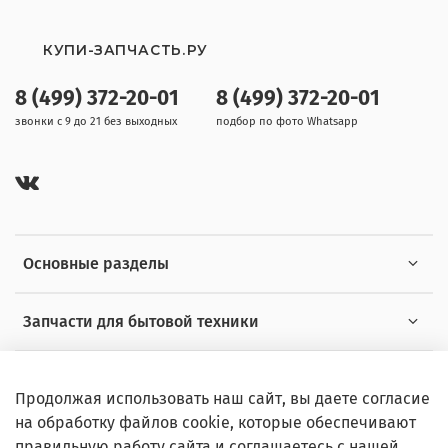
WM10K160IN/01
WM10K160IN/02
КУПИ-ЗАПЧАСТЬ.РУ
WM10K160IN/03
WM10K160IN/04
WM10K160IN/05
8 (499) 372-20-01
8 (499) 372-20-01
WM10K160IN/06
звонки с 9 до 21 без выходных
подбор по фото Whatsapp
WM10K161IN/06
WM10K161IN/07
WM10K166IN/06
WM10K166IN/07
WM10K168IN/01
WM10K168IN/02
WM10K168IN/03
Основные разделы
WM10K168IN/04
WM10K168IN/05
WM10K168IN/06
Запчасти для бытовой техники
WM10K168IN/07
WM10K260IN/01
WM10K260IN/02
Полезная информация
WM10K260IN/03
Продолжая использовать наш сайт, вы даете согласие
WM10K260IN/05
на обработку файлов cookie, которые обеспечивают
WM10T165IN/01
правильную работу сайта и соглашаетесь с нашей