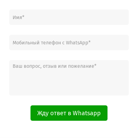
WAQ2448XES/09
WAQ2448XES/12
WAQ283S1GB/18
WAQ283S1GB/21
WAT20165IN/01
WAT24160IN/01
WAT24160SG/01
WAT24165IN/01
WAT24167IN/01
WAT24168IN/01
WM10E261HK/01
WM10E261HK/A6
WM10E262CY/A6
WM10E262HK/01
WM10E262HK/A6
WM10E267CY/01
WM10E267GR/01
WM10E267GR/A6
WM10K160HK/01
Жду ответ в Whatsapp
WM10K160HK/02
WM10K160HK/03
WM10K160HK/04
WM10K160HK/05