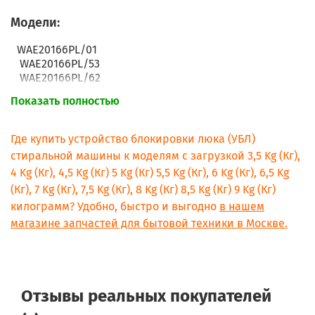
Модели:
WAE20166PL/01
WAE20166PL/53
WAE20166PL/62
WAE20166PL/69
Показать полностью
WAE20166PL/79
WAE20166PL/86
WAE20166PL/89
Где купить устройство блокировки люка (УБЛ)
WAE20301CY/A6
стиральной машины к моделям с загрузкой 3,5 Kg (Кг),
WAE24240OE/01
4 Kg (Кг), 4,5 Kg (Кг) 5 Kg (Кг) 5,5 Kg (Кг), 6 Kg (Кг), 6,5 Kg
WAE24240OE/B1
(Кг), 7 Kg (Кг), 7,5 Kg (Кг), 8 Kg (Кг) 8,5 Kg (Кг) 9 Kg (Кг)
WAE24240PL/01
WAE24240PL/B1
килограмм? Удобно, быстро и выгодно
в нашем
WAE24262GB/01
магазине запчастей для бытовой техники в Москве.
WAE24262GB/A2
WAE24262GB/A6
WAE24262GB/A7
WAE24262GB/B1
WAE24277EP/A2
Отзывы реальных покупателей
WAE24277EP/A6