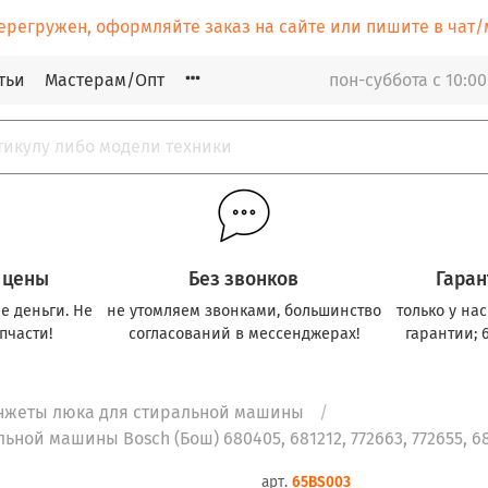
ерегружен, оформляйте заказ на сайте или пишите в ча
тьи
Мастерам/Опт
пон-суббота с 10:00
 цены
Без звонков
Гаран
е деньги. Не
не утомляем звонками, большинство
только у на
пчасти!
согласований в мессенджерах!
гарантии; 
нжеты люка для стиральной машины
ой машины Bosch (Бош) 680405, 681212, 772663, 772655, 681
арт.
65BS003