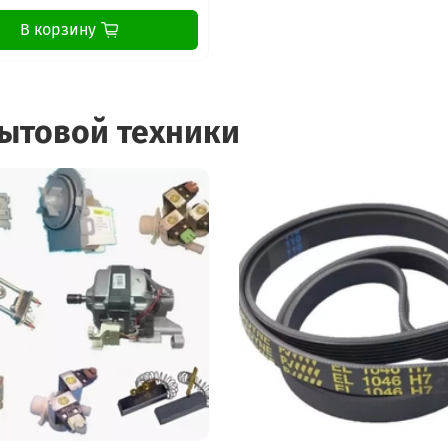
WAS24721IT/20
WAS24721IT/21
В корзину
WAS24721IT/23
WAS24722IT/01
WAS24722IT/04
WAS24722IT/06
бытовой техники
WAS24722IT/07
WAS24722IT/08
WAS24723IT/01
WAS24723IT/07
WAS24740EE/01
WAS24740EE/07
WAS2474XTR/04
WAS2474XTR/06
WAS2474XTR/07
WAS2474XTR/08
WAS247B1IT/16
WAS247B1IT/18
WAS247B1IT/20
WAS247B1IT/21