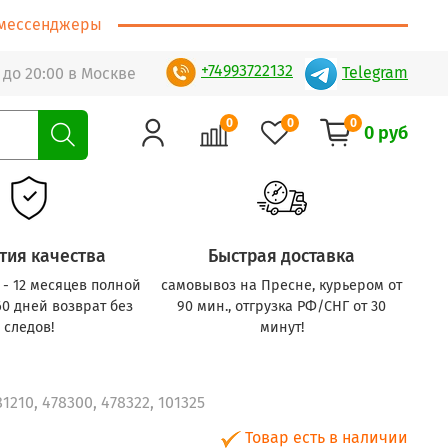
т/мессенджеры
+74993722132
Telegram
 до 20:00 в Москве
0
0
0
0 руб
тия качества
Быстрая доставка
с - 12 месяцев полной
самовывоз на Пресне, курьером от
60 дней возврат без
90 мин., отгрузка РФ/СНГ от 30
следов!
минут!
210, 478300, 478322, 101325
Товар есть в наличии