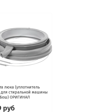
WAS28791/21
WAS28791/23
WAS28791/24
WAS28792/01
WAS28792/03
WAS28792/04
WAS28792/06
WAS28792/08
WAS28792EE/01
WAS24721GR/07
WAS24721GR/14
WAS24721GR/38
а люка (уплотнитель
WAS24721GR/55
 для стиральной машины
WAS24721GR/58
(Бош) ОРИГИНАЛ
WAS24721IT/16
9 руб
WAS24721IT/18