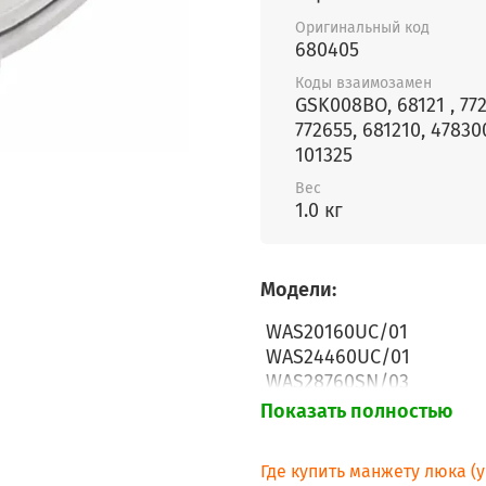
Оригинальный код
680405
Коды взаимозамен
GSK008BO, 68121 , 77
772655, 681210, 47830
101325
Вес
1.0 кг
Модели:
WAS20160UC/01
WAS24460UC/01
WAS28760SN/03
WM10S160UC/01
Показать полностью
WM12S460RK/01
WAP28360IL/50
Где купить манжету люка (
WAS24740EE/01