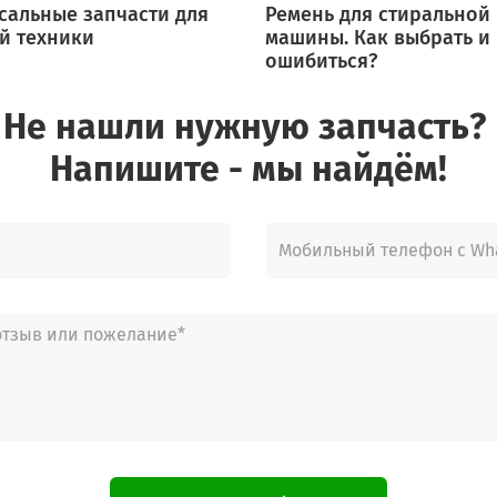
сальные запчасти для
Ремень для стиральной
WAS247B1IT/23
й техники
машины. Как выбрать и
WAS247B2IT/01
ошибиться?
WAS247B2IT/04
WAS247B2IT/06
Не нашли нужную запчасть?
WAS247B2IT/07
WAS247B2IT/08
Напишите - мы найдём!
WAS247X1TR/01
WAS247X1TR/07
WAS28490SN/16
WAS28490SN/17
WAS28490SN/18
WAS28490SN/20
WAS28490SN/23
WAS28491/16
WAS28491/18
WAS28491/20
WAS28491/21
WAS28491/23
WAS28491/24