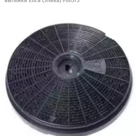
вытяжки Elica (Элика) F00373