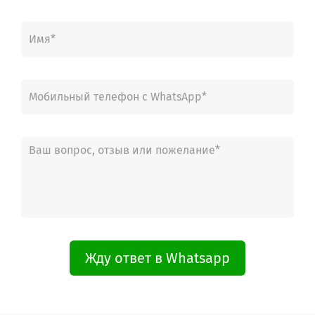
208182940602 AME 380 851438001000 WHIRLPOOL
2,08183E+11 852523103390 WHIRLPOOL
2,08183E+11 852523103400 WHIRLPOOL
20818294408 PRF00235 852523101620 WHIRLPOOL
20818294409 PRF00235 852523101630 WHIRLPOOL
208302204403 AME326 851432601000 WHIRLPOOL
AKR550IM 857855001021 WHIRLPOOL
AKR550MR 857855001000 WHIRLPOOL
AKR550MR 857855001001 WHIRLPOOL
61614583A
61614584A
CMP0023357
PRF0006491A
PRF0007028A
PRF0007419A
PRF0007655A
PRF0007783
PRF0007783A
Жду ответ в Whatsapp
PRF0009572
PRF0009572A
PRF0012310A
PRF0012319
PRF0014510A