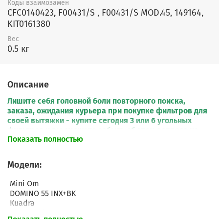
Коды взаимозамен
CFC0140423, F00431/S , F00431/S MOD.45, 149164,
KIT0161380
Вес
0.5 кг
Описание
Лишите себя головной боли повторного поиска,
заказа, ожидания курьера при покупке фильтров для
своей вытяжки - купите сегодня 3 или 6 угольных
фильтров и вы сможете забыть об этом вопросе на
Показать полностью
1,5-3 года работы вытяжки.
Модели:
Mini Om
DOMINO 55 INX+BK
Kuadra
Kuadra Island