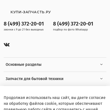
PRF0014876B
PRF0014876C
КУПИ-ЗАПЧАСТЬ.РУ
PRF0014876D
PRF0021133A
8 (499) 372-20-01
8 (499) 372-20-01
PRF0021133B
PRF0026807B
звонки с 9 до 21 без выходных
подбор по фото Whatsapp
PRF0038751A
PRF0038751B
PRF0044794
PRF0044794A
PRF0080075A
PRF0090717
PRF0090717A
Основные разделы
PRF0090718
PRF0090718A
PRF0090719A
Запчасти для бытовой техники
PRF0090720A
PRF0098457
Полезная информация
PRF0098462
Продолжая использовать наш сайт, вы даете согласие
PRF0099229
PRF0099229A
на обработку файлов cookie, которые обеспечивают
PRF0099249
правильную работу сайта и соглашаетесь с нашей