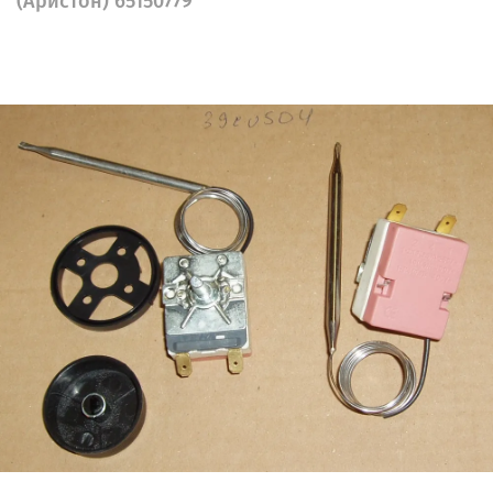
(Аристон) 65150779