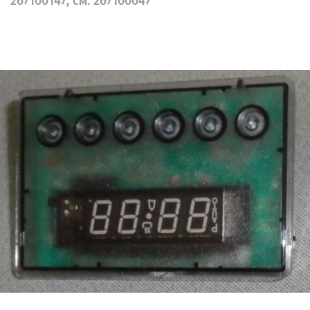
267100147, см. 267100047