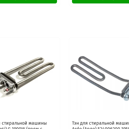
я стиральной машины
Тэн для стиральной маш
g/LG 1900W (прям.с
Ardo (Ардо) 524006200 19