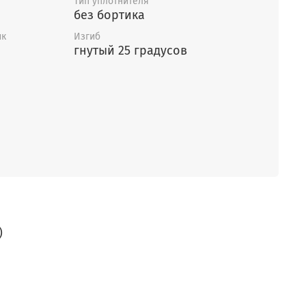
Тип уплотнителя
без бортика
ик
Изгиб
гнутый 25 градусов
)
)
)