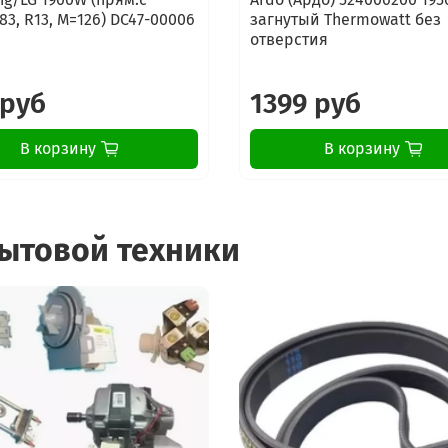
83, R13, M=126) DC47-00006
загнутый Thermowatt без
отверстия
 руб
1399 руб
В корзину
В корзину
бытовой техники