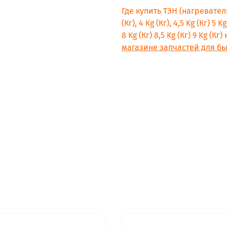
INDESIT W 431 TX (EX) (B
Где купить ТЭН (нагревате
INDESIT W 642 TX (EX) (B
(Кг), 4 Kg (Кг), 4,5 Kg (Кг) 5 Kg
INDESIT W 120 (EU)
8 Kg (Кг) 8,5 Kg (Кг) 9 Kg 
магазине запчастей для бы