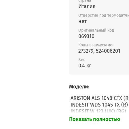
Страна
Италия
Отверстие под термодатч
нет
Оригинальный код
069310
Коды взаимозамен
273279, 524006201
Вес
0.4 кг
Модели:
ARISTON ALS 1048 CTX (R
INDESIT WDS 1045 TX (R)
INDESIT W 123 (UK) (BG)
INDESIT W 105 TX (R) (BG
Показать полностью
INDESIT W 84 TX (EX) (BG