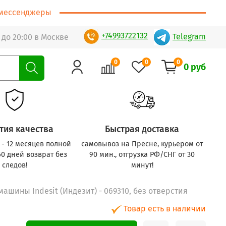
т/мессенджеры
+74993722132
Telegram
 до 20:00 в Москве
0
0
0
0 руб
тия качества
Быстрая доставка
с - 12 месяцев полной
самовывоз на Пресне, курьером от
60 дней возврат без
90 мин., отгрузка РФ/СНГ от 30
следов!
минут!
машины Indesit (Индезит) - 069310, без отверстия
Товар есть в наличии