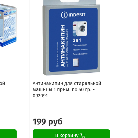
ой
Антинакипин для стиральной
Сред
машины 1 прим. по 50 гр. -
стир
092091
маши
Elect
199 руб
16
В корзину