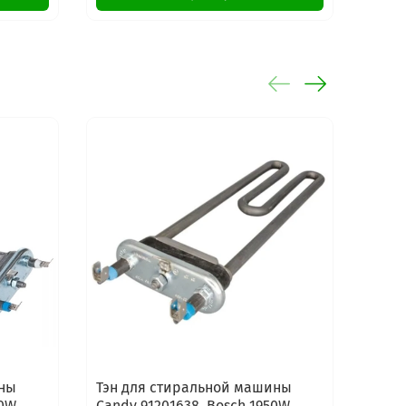
-20%
ины
Тэн для стиральной машины
Тэн 
50W
Candy 91201638, Bosch 1950W
Arist