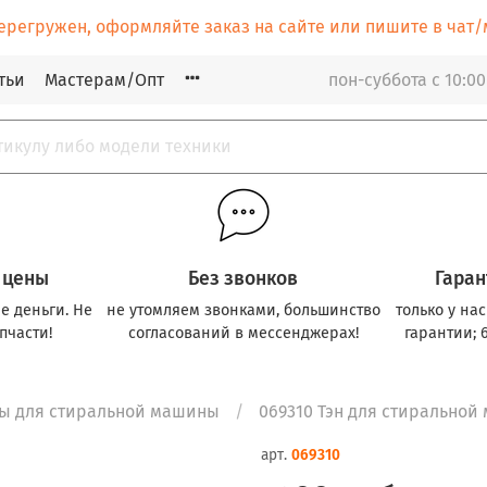
ерегружен, оформляйте заказ на сайте или пишите в ча
тьи
Мастерам/Опт
пон-суббота с 10:00
 цены
Без звонков
Гаран
е деньги. Не
не утомляем звонками, большинство
только у на
пчасти!
согласований в мессенджерах!
гарантии; 
ны для стиральной машины
069310 Тэн для стиральной 
арт.
069310