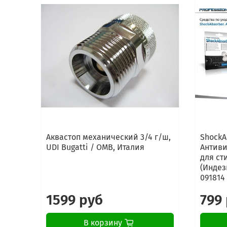
Аквастоп механический 3/4 г/ш,
ShockA
UDI Bugatti / OMB, Италия
Антиви
для ст
(Индези
091814
1599 руб
799
В корзину