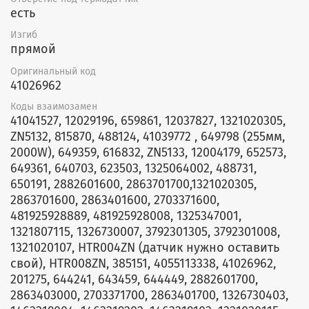
есть
Изгиб
прямой
Оригинальный код
41026962
Коды взаимозамен
41041527, 12029196, 659861, 12037827, 1321020305,
ZN5132, 815870, 488124, 41039772 , 649798 (255мм,
2000W), 649359, 616832, ZN5133, 12004179, 652573,
649361, 640703, 623503, 1325064002, 488731,
650191, 2882601600, 2863701700,1321020305,
2863701600, 2863401600, 2703371600,
481925928889, 481925928008, 1325347001,
1321807115, 1326730007, 3792301305, 3792301008,
1321020107, HTR004ZN (датчик нужно оставить
свой), HTR008ZN, 385151, 4055113338, 41026962,
201275, 644241, 643459, 644449, 2882601700,
2863403000, 2703371700, 2863401700, 1326730403,