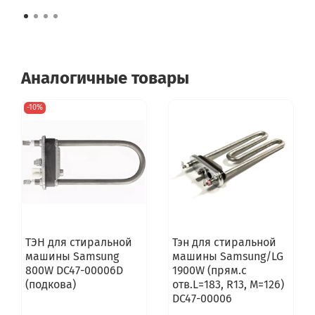
WLK20264OE/02
WLK20264OE/03
WLK20266OE/01
WLK20266OE/02
WLK20266OE/03
WLK20267OE/01
Аналогичные товары
WLK20267OE/02
WLK20267OE/03
-10%
WLK20267OE/04
WLK20267OE/05
WLK20267OE/06
WLK2026EOE/01
WLK2026EOE/02
WLK2026EOE/03
WLK2026EPL/01
WLK2026EPL/02
WLK2026KPL/01
WLK2026KPL/02
ТЭН для стиральной
Тэн для стиральной
WLK2027APL/01
машины Samsung
машины Samsung/LG
WLK2027EPL/01
800W DC47-00006D
1900W (прям.с
WLK2027FPL/01
(подкова)
отв.L=183, R13, M=126)
WLK2027GPL/01
DC47-00006
WLK2027KPL/01