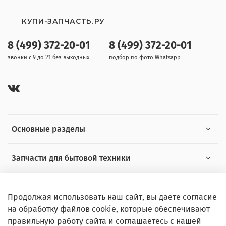
WLK24260PL/05
WLK24261BY/01
КУПИ-ЗАПЧАСТЬ.РУ
WLK24261BY/02
WLK24261BY/03
8 (499) 372-20-01
8 (499) 372-20-01
WLK24261BY/04
WLK24261BY/05
звонки с 9 до 21 без выходных
подбор по фото Whatsapp
WLK24261ME/01
WLK24261ME/02
WLK24261ME/03
WLK24261ME/04
WLK24263OE/01
WLK24263OE/02
WLK24263OE/03
Основные разделы
WLK24263OE/04
WLK24264OE/01
WLK24264OE/02
Запчасти для бытовой техники
WLK24264OE/03
WLK242681W/01
WLK242681W/02
Полезная информация
WLK242681W/03
Продолжая использовать наш сайт, вы даете согласие
WLK242681W/04
на обработку файлов cookie, которые обеспечивают
WLK2426GOE/01
правильную работу сайта и соглашаетесь с нашей