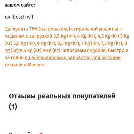
WLK20146OE/02
нашем сайте:
WLK20160OE/01
WLK20160OE/02
тэн bosch wff
WLK20160OE/03
WLK20160OE/04
Где купить ТЭН (нагреватель) стиральной машины к
WLK20160OE/05
моделям с загрузкой 3,5 Kg (Кг), 4 Kg (Кг), 4,5 Kg (Кг) 5 Kg
WLK20161BY/01
(Кг) 5,5 Kg (Кг), 6 Kg (Кг), 6,5 Kg (Кг), 7 Kg (Кг), 7,5 Kg (Кг), 8
WLK20161BY/02
WLK20161BY/03
Kg (Кг) 8,5 Kg (Кг) 9 Kg (Кг) килограмм? Удобно, быстро и
WLK20161BY/04
выгодно
в нашем магазине запчастей для бытовой
WLK20161BY/05
техники в Москве.
WLK20163OE/01
WLK20163OE/02
WLK20163OE/03
WLK20163OE/04
WLK20163OE/05
Отзывы реальных покупателей
WLK20164OE/01
WLK20164OE/02
(1)
WLK20164OE/03
WLK20166IT/01
WLK20166IT/02
WLK20166IT/03
WLK20166IT/04