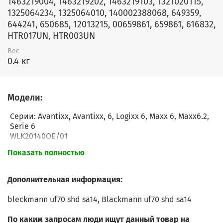
1463219004, 1463219202, 1463219103, 1321020115,
1325064234, 1325064010, 140002388068, 649359,
644241, 650685, 12013215, 00659861, 659861, 616832,
HTR017UN, HTR003UN
Вес
0.4 кг
Модели:
Серии: Avantixx, Avantixx, 6, Logixx 6, Maxx 6, Maxx6.2,
Serie 6
WLK20140OE/01
WLK20140OE/02
Показать полностью
WLK20140OE/03
WLK20140OE/04
WLK20140OE/05
Дополнительная информация:
WLK20140UA/01
WLK20140UA/02
bleckmann uf70 shd sa14, Blackmann uf70 shd sa14
WLK20140UA/03
WLK20146OE/01
По каким запросам люди ищут данный товар на