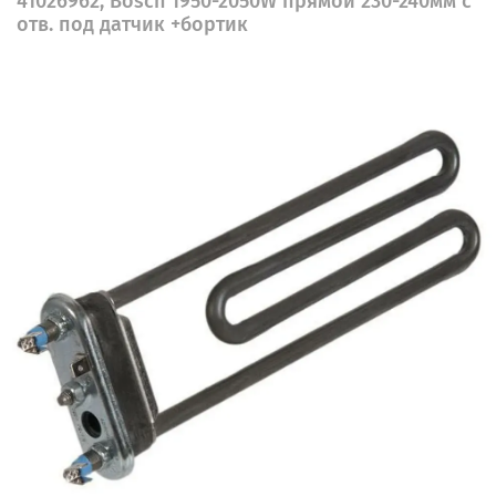
41026962, Bosch 1950-2050W прямой 230-240мм с
отв. под датчик +бортик