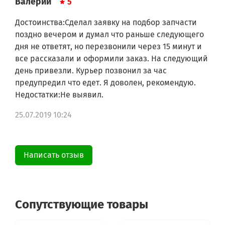
Валерий
5
WLK20166OE/01
WLK20166OE/02
Достоинства:Сделал заявку на подбор запчасти
WLK20166OE/03
поздно вечером и думал что раньше следующего
WLK2016EOE/01
дня не ответят, но перезвонили через 15 минут и
WLK2016EOE/02
все рассказали и оформили заказ. На следующий
WLK2016EOE/03
WLK20226IT/01
день привезли. Курьер позвонил за час
WLK20226IT/02
предупредил что едет. Я доволен, рекомендую.
WLK20226IT/03
Недостатки:Не выявил.
WLK20226IT/04
WLK20226IT/05
25.07.2019 10:24
WLK20226IT/06
WLK20240OE/01
WLK20240OE/02
WLK20240OE/03
Написать отзыв
WLK20240OE/04
WLK20240OE/05
WLK20240UA/01
WLK20240UA/02
WLK20240UA/03
Сопутствующие товары
WLK20246OE/01
WLK20246OE/02