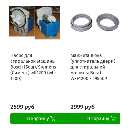
WLK20246OE/03
WLK20260OE/01
WLK20260OE/02
WLK20260OE/03
WLK20260OE/04
WLK20260OE/05
WLK20260PL/01
WLK20260PL/02
WLK20260PL/03
WLK20260PL/04
Насос для
Манжета люка
WLK20260PL/05
стиральной машины
(уплотнитель двери)
WLK20261BY/01
Bosch (Бош)/Siemens
для стиральной
WLK20261BY/02
(Сименс) wff1200 (wff-
машины Bosch
WLK20261BY/03
1200)
WFF1200 - 295609
WLK20261BY/04
WLK20261BY/05
WLK20263OE/01
WLK20263OE/02
2599 руб
2999 руб
WLK20263OE/03
WLK20263OE/04
WLK20263OE/05
В корзину
В корзину
WLK20264OE/01