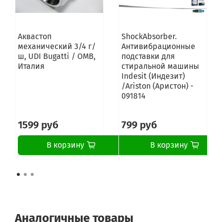
Аквастоп
ShockAbsorber.
механический 3/4 г/
Антивибрационные
ш, UDI Bugatti / OMB,
подставки для
Италия
стиральной машины
Indesit (Индезит)
/Ariston (Аристон) -
091814
1599 руб
799 руб
В корзину
В корзину
Аналогичные товары