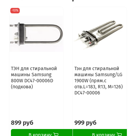
-10%
ТЭН для стиральной
Тэн для стиральной
машины Samsung
машины Samsung/LG
800W DC47-00006D
1900W (прям.с
(подкова)
отв.L=183, R13, M=126)
DC47-00006
899 руб
999 руб
В корзину
В корзину