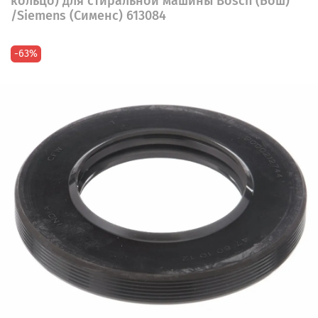
кольцо) для стиральной машины Bosch (Бош)
/Siemens (Сименс) 613084
-63%