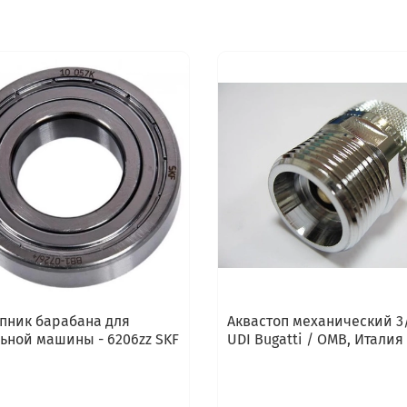
LG F1047ND
LG F1048ND
LG F1048ND1
LG F1056LD
LG F1056LDP
LG F1056MD
LG F1056MD1
LG F1056MD5
LG F1056MDP
LG F1056ND
LG F1056ND1
LG F1056NDP1
LG F1056QD
LG F1057LD
LG F1057ND
ник барабана для
Аквастоп механический 3/
LG F1058ND
ьной машины - 6206zz SKF
UDI Bugatti / OMB, Италия
LG F1058ND5
LG F1059ND
LG F1066LP