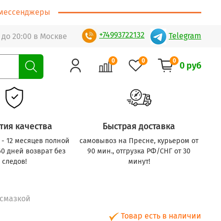
т/мессенджеры
+74993722132
Telegram
 до 20:00 в Москве
0
0
0
0 руб
тия качества
Быстрая доставка
с - 12 месяцев полной
самовывоз на Пресне, курьером от
60 дней возврат без
90 мин., отгрузка РФ/СНГ от 30
следов!
минут!
 смазкой
Товар есть в наличии