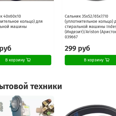
LG F1092MD5
LG F1092ND
LG F1092ND1
к 40x60x10
Сальник 35x52/65x7/10
LG F1092ND5
нительное кольцо) для
(уплотнительное кольцо) 
льной машины
стиральной машины Indes
LG F1092QD
(Индезит)/Ariston (Аристо
LG F1094ND
039667
LG F1094ND5
LG F1096ND
 руб
299 руб
LG F1096ND3
LG F1096ND5
В корзину
В корзину
LG F1096SD3
LG F10B8MD
LG F10B8ND
LG F10B8ND1
бытовой техники
LG F10B8ND5
LG F10B9LD
LG F10B9SD
LG F10C3LD
LG F1203CDP