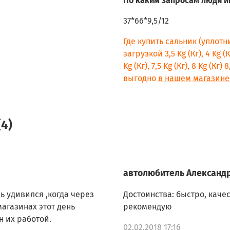
По каким запросам люди и
LG E1289ND5
LG E1296ND3
37*66*9,5/12
LG E8069LD
LG E8069SD
Где купить сальник (уплот
LG F1003ND
загрузкой 3,5 Kg (Кг), 4 Kg (Кг)
LG F1003NDP
Kg (Кг), 7,5 Kg (Кг), 8 Kg (Кг
LG F1012NDR
выгодно
в нашем магазине
LG F1020ND
LG F1020ND1
LG F1020ND5
LG F1020NDP
4)
LG F1020NDP5
LG F1020NDR
LG F1020NDR5
LG F1020TD
автолюбитель Александ
LG F1020TD5
LG F1020TDR
ь удивился ,когда через
Достоинства: быстро, каче
LG F1021ND
магазинах этот день
рекомендую
LG F1021NDR
н их работой.
02.02.2018 17:16
LG F1021NDR5