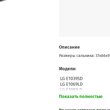
Описание
Размеры сальника: 37x66x9.5
Модели:
LG E1039SD
LG E1069LD
LG E1091LD
LG E1092ND
Показать полностью
LG E1092ND5
LG E1289ND