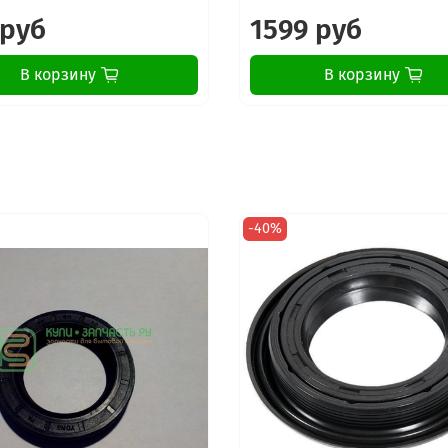
LG F1068LD
LG F1068LD1
 руб
1599 руб
LG F1068LD9
LG F1068QD
В корзину
В корзину
LG F1068SD
LG F1068SD1
LG F1073ND
LG F1073ND3
LG F1073ND5
LG F1081ND
LG F1081ND5
-40%
LG F1088LD
LG F1089ND
LG F1089ND5
LG F1091LD
LG F1091LD1
LG F1091QD
LG F1092LD
LG F1092MD
LG F1092MD1