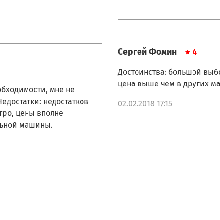
LG F1021SDP
LG F1021SDR
LG F1022ND
LG F1022ND5
Сергей Фомин
4
LG F1022NDP
LG F1022NDR
Достоинства: большой выб
LG F1022NDR5
цена выше чем в других м
LG F1022SD
обходимости, мне не
LG F1022SDP
едостатки: недостатков
02.02.2018 17:15
LG F1022SDR
тро, цены вполне
LG F1022TD
иральной машины.
LG F1022TDR
LG F1023ND
LG F1023NDR
LG F1023NDR5
LG F1029NDR
LG F1029SDR
LG F1039ND
LG F1039SD