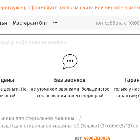
ерегружен, оформляйте заказ на сайте или пишите в ча
тьи
Мастерам/Опт
пон-суббота с 10:00
 цены
Без звонков
Гаран
е деньги. Не
не утомляем звонками, большинство
только у на
пчасти!
согласований в мессенджерах!
гарантии; 
льники для стиральной машины
льцо) для стиральной машины LG (Элджи) (37x66x9,5/12) со
арт.
4036ER2003A