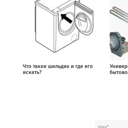
Что такое шильдик и где его
Универ
искать?
бытово