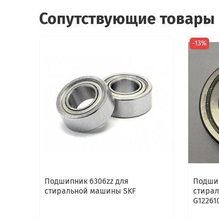
Сопутствующие товары
-13%
Подшипник 6306zz для
Подшип
стиральной машины SKF
стирал
G12261