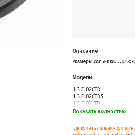
Описание
Размеры сальника: 37x76x9,5
Модели:
LG F1020TD
LG F1020TD5
LG F1021TD
LG F1022TD
Показать полностью
LG F1048QD
LG F1056QD
Где купить сальник (уплот
LG F1068QD