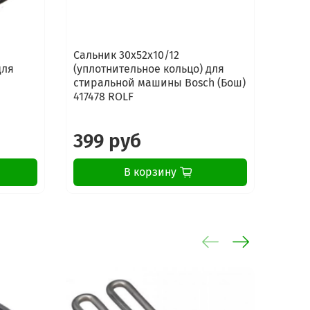
Сальник 30x52x10/12
Саль
для
(уплотнительное кольцо) для
(упл
стиральной машины Bosch (Бош)
стир
417478 ROLF
40.2х
399 руб
19
В корзину