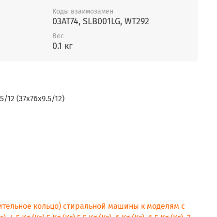
Коды взаимозамен
03AT74, SLB001LG, WT292
Вес
0.1 кг
/12 (37x76x9.5/12)
нительное кольцо) стиральной машины к моделям с