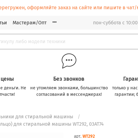
ерегружен, оформляйте заказ на сайте или пишите в ча
тьи
Мастерам/Опт
пон-суббота с 10:00
 цены
Без звонков
Гаран
е деньги. Не
не утомляем звонками, большинство
только у на
пчасти!
согласований в мессенджерах!
гарантии; 
льники для стиральной машины
ольцо) для стиральной машины WT292, 03AT74
арт.
WT292