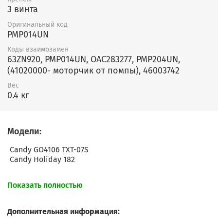
3 винта
Оригинальный код
PMP014UN
Коды взаимозамен
63ZN920, PMP014UN, OAC283277, PMP204UN,
(41020000- моторчик от помпы), 46003742
Вес
0.4 кг
Модели:
Candy GO4106 TXT-07S
Candy Holiday 182
Показать полностью
Дополнительная информация: