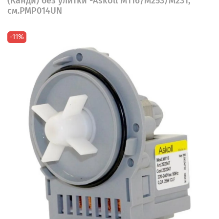
(Канди) без улитки -Askoll M116/M253/M231,
см.PMP014UN
-11%