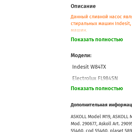
Описание
Данный сливной насос явл
стиральных машин Indesit, 
машин.
Показать полностью
Устанавливают в
48986.
Модели:
Indesit W84TX
Electrolux FL984SN
Показать полностью
Candy 841AC
Дополнительная информац
ASKOLL Model M19, ASKOLL M47
Mod. 290677, Askoll Art. 2909
55460, cod 55460, plaset 58