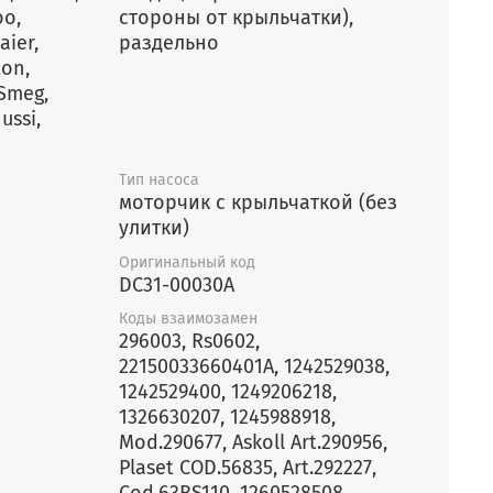
стороны от крыльчатки),
раздельно
Тип насоса
моторчик с крыльчаткой (без
улитки)
Оригинальный код
DC31-00030A
Коды взаимозамен
296003, Rs0602,
22150033660401A, 1242529038,
1242529400, 1249206218,
1326630207, 1245988918,
Mod.290677, Askoll Art.290956,
Plaset COD.56835, Art.292227,
Cod.63BS110, 1260528508,