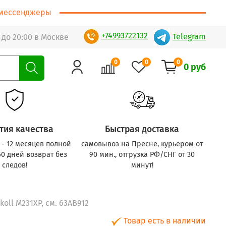
т/мессенджеры
+74993722132
Telegram
 до 20:00 в Москве
0
0
0
0 руб
тия качества
Быстрая доставка
с - 12 месяцев полной
самовывоз на Пресне, курьером от
60 дней возврат без
90 мин., отгрузка РФ/СНГ от 30
следов!
минут!
koll M231XP, см. 63AB912
Товар есть в наличии