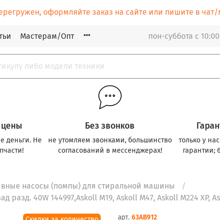
ерегружен, оформляйте заказ на сайте или пишите в ча
тьи
Мастерам/Опт
пон-суббота с 10:00
 цены
Без звонков
Гаран
е деньги. Не
не утомляем звонками, большинство
только у на
пчасти!
согласований в мессенджерах!
гарантии; 
ивные насосы (помпы) для стиральной машины
разд. 40W 144997,Askoll M19, Askoll M47, Askoll M224 XP, As
арт.
63AB912
Скидки за количество