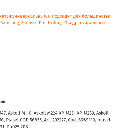
яется универсальным и подходит для большинства
Samsung, Zanussi, Electrolux, LG и др. стиральных
место насоса Plaset SRL Cod.
ия:
, Askoll M110, Askoll M224 XP, M231 XP, M259, Askoll
56, Plaset COD.56835, Art. 292227, Cod. 63BS110, plaset
931, Dp025 208