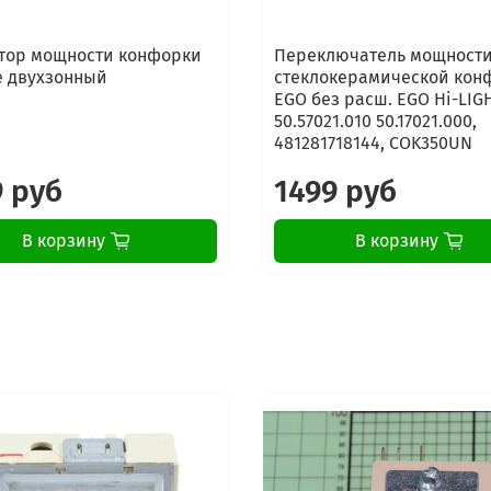
859960003196 BAUKNECH
859960009675 BAUKNECH
тор мощности конфорки
Переключатель мощност
940002118 ELECTROLUX 
e двухзонный
стеклокерамической кон
940002119 ELECTROLUX 
EGO без расш. EGO Hi-LIG
940002122 ELECTROLUX
50.57021.010 50.17021.000,
481281718144, COK350UN
940002126 ELECTROLUX 
940002127 ELECTROLUX
9 руб
1499 руб
940002128 ELECTROLUX 
940002134 ELECTROLUX 
В корзину
В корзину
940002150 ELECTROLUX
940002151 ELECTROLUX 
940002154 ELECTROLUX
940002155 ELECTROLUX 
940002160 ELECTROLUX
940002161 ELECTROLUX 
940002162 ELECTROLUX
940002163 ELECTROLUX 
943004004 ELECTROLUX
943004005 ELECTROLUX 