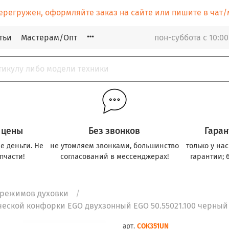
ерегружен, оформляйте заказ на сайте или пишите в ча
тьи
Мастерам/Опт
пон-суббота с 10:00
 цены
Без звонков
Гаран
е деньги. Не
не утомляем звонками, большинство
только у на
пчасти!
согласований в мессенджерах!
гарантии; 
 режимов духовки
ческой конфорки EGO двухзонный EGO 50.55021.100 черный
арт.
COK351UN