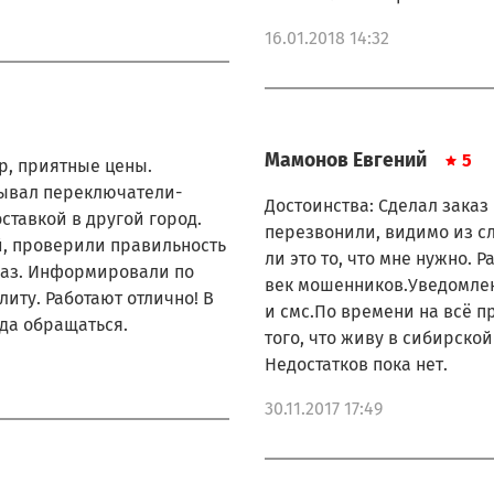
855622301020 BAUKNECH
16.01.2018 14:32
855622301030 BAUKNECH
855622301040 BAUKNECH
855622701000 BAUKNECH
855622701010 BAUKNEC
855631018010 BAUKNEC
Мамонов Евгений
5
р, приятные цены.
855631018020 BAUKNECH
зывал переключатели-
855633018000 BAUKNECH
Достоинства: Сделал заказ 
ставкой в другой город.
855633018010 BAUKNEC
перезвонили, видимо из с
, проверили правильность
855635918000 BAUKNECH
ли это то, что мне нужно.
855635918010 BAUKNECH
каз. Информировали по
век мошенников.Уведомлени
855636018010 BAUKNEC
литу. Работают отлично! В
и смс.По времени на всё пр
855636018020 BAUKNECH
да обращаться.
того, что живу в сибирской
859960016201 BAUKNEC
Недостатков пока нет.
859960016204 BAUKNECH
857434510000 BAUKNECH
30.11.2017 17:49
857434522020 BAUKNECH
857434522120 BAUKNECH
857437022020 BAUKNECH