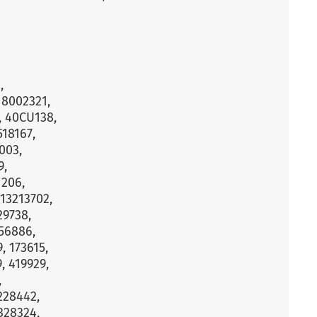
,
 8002321,
, 40CU138,
18167,
003,
9,
1206,
13213702,
29738,
56886,
, 173615,
, 419929,
,
228442,
328324,