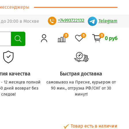
т/мессенджеры
+74993722132
Telegram
 до 20:00 в Москве
0
0
0
0 руб
тия качества
Быстрая доставка
с - 12 месяцев полной
самовывоз на Пресне, курьером от
60 дней возврат без
90 мин., отгрузка РФ/СНГ от 30
следов!
минут!
Товар есть в наличии