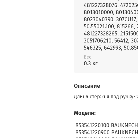
481227328076, 472625
8013010000, 8013040
8023040390, 307CU17,
50.55021.100, 815266, 
481227328265, 2151500
3051706210, 56412, 30
546325, 642993, 50.85
Вес
0.3 кг
Описание
Длина стержня под ручку- 
Модели:
853541220100 BAUKNEC
853541220900 BAUKNECH