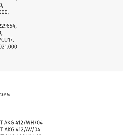
0,
000,
229654,
,
7CU17,
021.000
23мм
HT AKG 412/WH/04
T AKG 412/AV/04