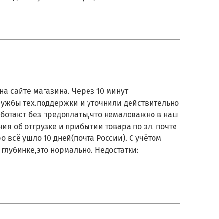
T ESZ 781SP
T ESZ 781SW
T ESZ 781IN
T EMZR 7481 BR
HT EMZR 7481WS
HT EKVH 2401WS-E
T EKVH 2401IN-E
T EKV 2401BR-E
на сайте магазина. Через 10 минут
HT EKV 2401WS-E
лужбы тех.поддержки и уточнили действительно
T EKV 3401 BR E
 Работают без предоплаты,что немаловажно в наш
T EKV 3401 WS E
я об отгрузке и прибытии товара по эл. почте
HT EKVH3401 WS E
о всё ушло 10 дней(почта России). С учётом
T EKVH3401 IN E
 глубинке,это нормально. Недостатки:
HT EMZE7481WH EMZE 7481 WS
T ESZ 7481 BR ELEKTRO
T SLZK 4680 WS
T SLZK 4680 (230V) SLZK 4680 WS
T SLZK 4680/1 WS
T SLZK 4690 WS