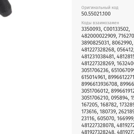
Оригинальный код
50.55021.100
Коды взаимозамен
3350093, C00133502,
482000022909, 716270
3890825031, 8062990,
481227328268, 056412
481231038481, 4812815
481227328269, 163240
3051706236, 65106709
615014961, 899661227
8996613936708, 89966
3051706012, 89966191
3051706210, 095894, 1
167205, 168782, 173289
173616, 180739, 262189
23116, 605070, 166999
481227328078, 481927
481927328248, 481927