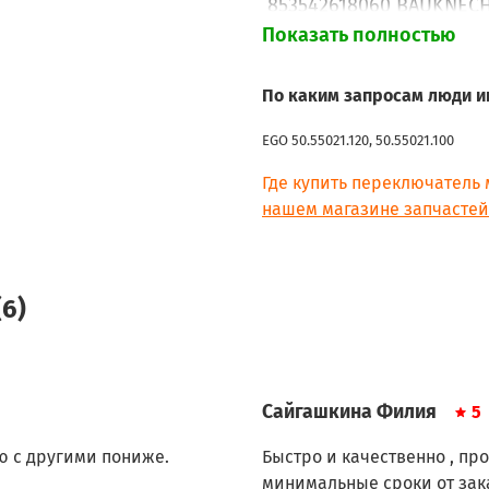
853542618060 BAUKNECH
853542618070 BAUKNEC
Показать полностью
853543118030 BAUKNECH
854130101040 BAUKNECH
По каким запросам люди и
854130101050 BAUKNECH
854130101070 BAUKNECH
EGO 50.55021.120, 50.55021.100
854130101090 BAUKNECH
854130101110 BAUKNECH
Где купить переключатель
854130101120 BAUKNECHT
нашем магазине запчастей 
854130201060 BAUKNECH
854130201070 BAUKNEC
854130201090 BAUKNECH
6)
854130201100 BAUKNEC
854130201110 BAUKNECH
855622101000 BAUKNECH
855622101010 BAUKNECH
855622101030 BAUKNEC
Сайгашкина Филия
5
855622101040 BAUKNECH
855622301000 BAUKNECH
ю с другими пониже.
Быстро и качественно , пр
855622301010 BAUKNECH
минимальные сроки от заказ