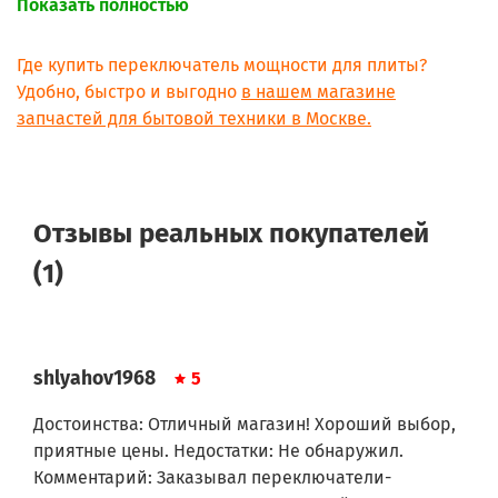
Показать полностью
2I MARCHI CTA 9040Q IX
ARISTON MC 31 E3 (AL) SKD
ARISTON G1 MC (W) GR
Где купить переключатель мощности для плиты?
ARISTON G2 VC (W) GR
Удобно, быстро и выгодно
в нашем магазине
ARISTON HM27V (BR)
запчастей для бытовой техники в Москве.
ARISTON HM27V (WH)
ARISTON HM27V (BK)
ARISTON VL 04S (BR)
ARISTON VL 04S (WH)
ARISTON VL 22S (BR)
Отзывы реальных покупателей
ARISTON VL 22S (WH)
ARISTON VL 13S (BR)
(1)
ARISTON VL 13S (WH)
ARISTON HM37V (BK)
ARISTON HM37V (WH)
ARISTON VL 04S (BK)
ARISTON VL 22S (BK)
shlyahov1968
5
ARISTON C 504 VE3 (BB)
ARISTON VL 04S BR 05672
Достоинства: Отличный магазин! Хороший выбор,
ARISTON VL 04S.1 (BR)
приятные цены. Недостатки: Не обнаружил.
ARISTON VL 04S.1 (WH)
Комментарий: Заказывал переключатели-
ARISTON VL 04S.1 (BK)