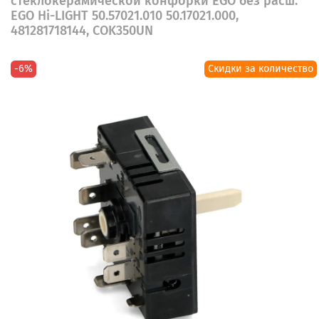
стеклокерамической конфорки EGO без расш.
EGO Hi-LIGHT 50.57021.010 50.17021.000,
481281718144, COK350UN
-6%
Скидки за количество