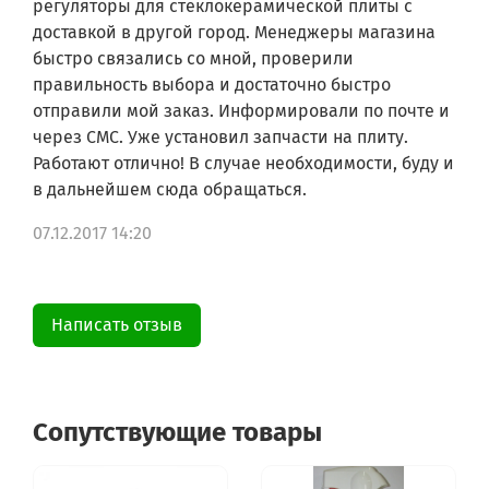
ARISTON VL 13S.1 (BR)
регуляторы для стеклокерамической плиты с
ARISTON VL 13S.1 (WH)
доставкой в другой город. Менеджеры магазина
ARISTON VL 13S.1 (BK)
быстро связались со мной, проверили
ARISTON VL 22S.1 (BR)
правильность выбора и достаточно быстро
ARISTON VL 22S.1 (WH)
отправили мой заказ. Информировали по почте и
ARISTON VL 22S.1 (BK)
ARISTON VL 04S.1 (IX)
через СМС. Уже установил запчасти на плиту.
ARISTON VL 22S.1 (IX)
Работают отлично! В случае необходимости, буду и
ARISTON VP 13 (BR)
в дальнейшем сюда обращаться.
ARISTON VP 13 (WH)
ARISTON VP 13 (BX)
07.12.2017 14:20
ARISTON VP 13 (BK)
ARISTON VP 04 (WH)
ARISTON VP 04 (BX)
ARISTON VP 04 (BK)
Написать отзыв
ARISTON VP 042 (WH)
ARISTON VP 042 (BX)
ARISTON VP 042 (BK)
ARISTON HM27 M IX
ARISTON HM27 M (AN)
Сопутствующие товары
ARISTON G 650 MC
ARISTON A 2033/2 (BROWN)
ARISTON A 2033/2 (WHITE)