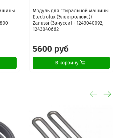
машины
Модуль для стиральной машины
Моду
Electrolux (Электролюкс)/
Elect
5800
Zanussi (Занусси) - 1243040092,
Zanus
1243040662
9739
5600 руб
17
В корзину