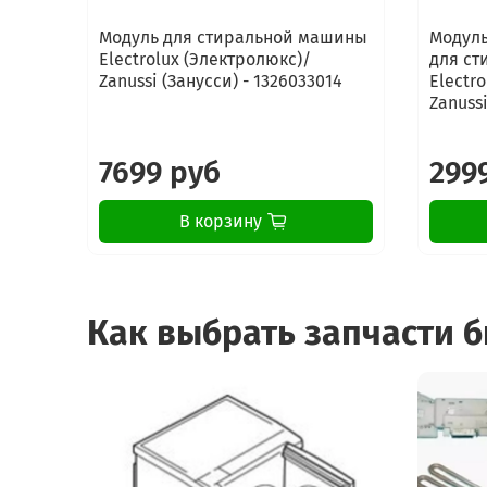
Модуль для стиральной машины
Модуль
Electrolux (Электролюкс)/
для с
Zanussi (Занусси) - 1326033014
Electr
Zanussi
7699 руб
299
В корзину
Как выбрать запчасти 