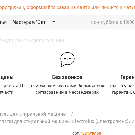
ерегружен, оформляйте заказ на сайте или пишите в ча
тьи
Мастерам/Опт
пон-суббота с 10:00
 цены
Без звонков
Гаран
е деньги. Не
не утомляем звонками, большинство
только у на
пчасти!
согласований в мессенджерах!
гарантии; 
дуль для стиральной машины
ата) для стиральной машины Electrolux (Электролюкс)/ Zanu
арт.
1321914150