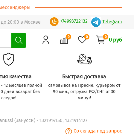
т/мессенджеры
+74993722132
Telegram
 до 20:00 в Москве
0
0
0
0 руб
тия качества
Быстрая доставка
с - 12 месяцев полной
самовывоз на Пресне, курьером от
60 дней возврат без
90 мин., отгрузка РФ/СНГ от 30
следов!
минут!
ssi (Занусси) - 1321914150, 1321914127
Со склада под запрос