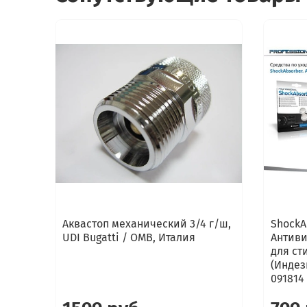
Аквастоп механический 3/4 г/ш,
ShockA
UDI Bugatti / OMB, Италия
Антиви
для ст
(Индези
091814