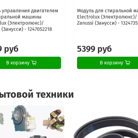
 управления двигателем
Модуль для стиральной 
тиральной машины
Electrolux (Электролюкс)/
olux (Электролюкс)/
Zanussi (Занусси) - 132473
 (Занусси) - 1247052218
9 руб
5399 руб
В корзину
В корзину
бытовой техники