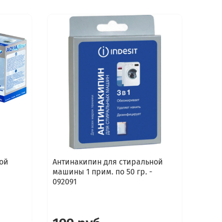
ой
Антинакипин для стиральной
Сред
машины 1 прим. по 50 гр. -
стир
092091
маши
Elect