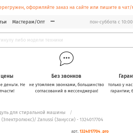
ерегружен, оформляйте заказ на сайте или пишите в ча
тьи
Мастерам/Опт
пон-суббота с 10:00
 цены
Без звонков
Гаран
е деньги. Не
не утомляем звонками, большинство
только у на
пчасти!
согласований в мессенджерах!
гарантии; 
дуль для стиральной машины
(Электролюкс)/ Zanussi (Занусси) - 1324017704
арт.
1324017704_pro