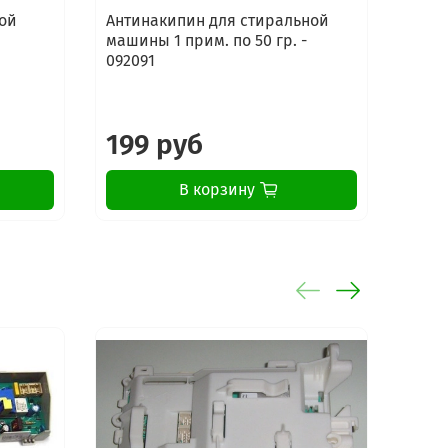
ой
Антинакипин для стиральной
Сред
машины 1 прим. по 50 гр. -
стир
092091
маши
Elect
199 руб
16
В корзину