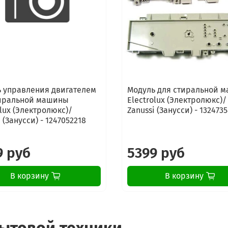
 управления двигателем
Модуль для стиральной 
тиральной машины
Electrolux (Электролюкс)/
olux (Электролюкс)/
Zanussi (Занусси) - 132473
 (Занусси) - 1247052218
9 руб
5399 руб
В корзину
В корзину
бытовой техники