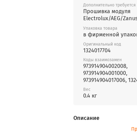
Дополнительно требуется
Прошивка модуля
Electrolux/AEG/Zanus
Упаковка товара
в фирменной упако
Оригинальный код
1324017704
Коды взаимозамен
973914904002008,
973914904001000,
973914904017006, 13
Вес
0.4 кг
Описание
Пр