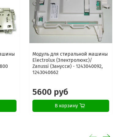
машины
Модуль для стиральной машины
Моду
Electrolux (Электролюкс)/
Elect
5800
Zanussi (Занусси) - 1243040092,
Zanus
1243040662
9739
5600 руб
17
В корзину