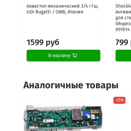
Аквастоп механический 3/4 г/ш,
ShockA
UDI Bugatti / OMB, Италия
Антиви
для ст
(Индези
091814
1599 руб
799
В корзину
Аналогичные товары
-25%