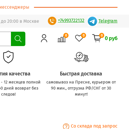
т/мессенджеры
+74993722132
Telegram
 до 20:00 в Москве
0
0
0
0 руб
тия качества
Быстрая доставка
с - 12 месяцев полной
самовывоз на Пресне, курьером от
60 дней возврат без
90 мин., отгрузка РФ/СНГ от 30
следов!
минут!
Со склада под запрос