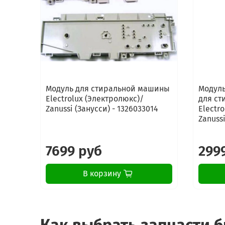
Модуль для стиральной машины
Модуль
Electrolux (Электролюкс)/
для с
Zanussi (Занусси) - 1326033014
Electr
Zanussi
7699 руб
299
В корзину
Как выбрать запчасти 