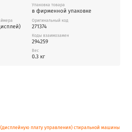
Упаковка товара
в фирменной упаковке
аймера
Оригинальный код
дисплей)
271374
Коды взаимозамен
294259
Вес
0.3 кг
EV
ь (дисплейную плату управления) стиральной машины
EV