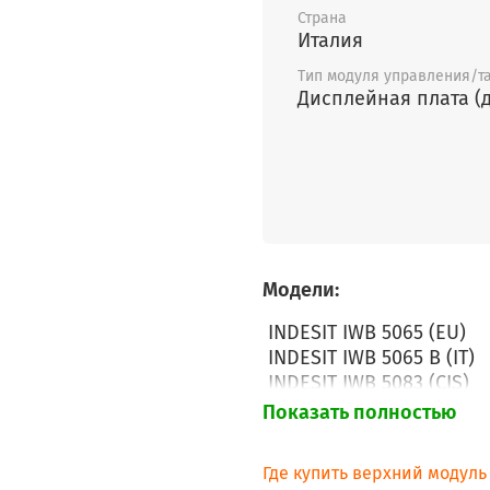
Страна
Италия
Тип модуля управления/т
Дисплейная плата (
Модели:
INDESIT IWB 5065 (EU)
INDESIT IWB 5065 B (IT)
INDESIT IWB 5083 (CIS)
INDESIT IWB 5085 (TK) 2
Показать полностью
INDESIT IWB 5103 (CIS)
INDESIT IWB 5105 (EU)
Где купить верхний модул
INDESIT IWB 5105 (TK) 2