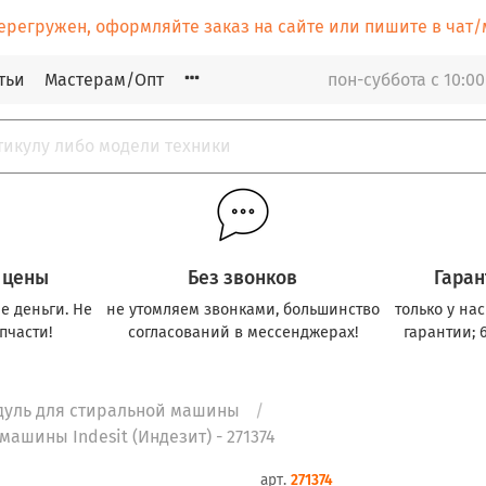
ерегружен, оформляйте заказ на сайте или пишите в ча
тьи
Мастерам/Опт
пон-суббота с 10:00
 цены
Без звонков
Гаран
е деньги. Не
не утомляем звонками, большинство
только у на
пчасти!
согласований в мессенджерах!
гарантии; 
дуль для стиральной машины
машины Indesit (Индезит) - 271374
арт.
271374