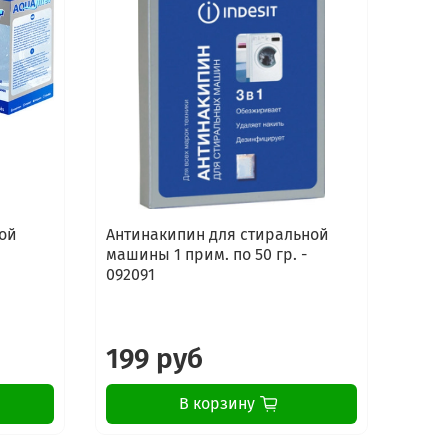
ой
Антинакипин для стиральной
Сред
машины 1 прим. по 50 гр. -
стир
092091
маши
Elect
199 руб
16
В корзину