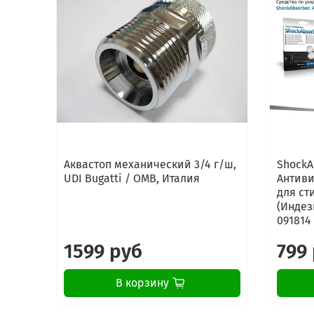
Аквастоп механический 3/4 г/ш,
ShockA
UDI Bugatti / OMB, Италия
Антиви
для ст
(Индези
091814
1599 руб
799
В корзину