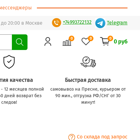
т/мессенджеры
+74993722132
Telegram
 до 20:00 в Москве
0
0
0
0 руб
тия качества
Быстрая доставка
с - 12 месяцев полной
самовывоз на Пресне, курьером от
60 дней возврат без
90 мин., отгрузка РФ/СНГ от 30
следов!
минут!
Со склада под запрос