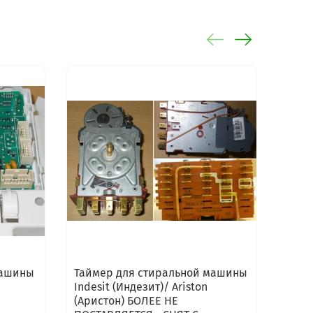
машины
Таймер для стиральной машины
Моду
Indesit (Индезит)/ Ariston
Indes
(Аристон) БОЛЕЕ НЕ
(Арис