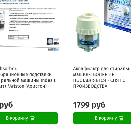
INDESIT IWB 6113 (UK)
INDESIT IWSB 5085 (CIS)
INDESIT IWSB 5093 (CIS)
INDESIT IWSB 5105 (CIS)
INDESIT IWUB 4085 (CIS)
INDESIT IWUB 4105 (CIS)
INDESIT IWB 6123 (UK)
INDESIT IWB 5113 (UK)
INDESIT IWB 5123 (UK)
INDESIT IWB 6065 (GR)
bsorber.
Аквафильтр для стиральн
брационные подставки
машины БОЛЕЕ НЕ
иральной машины Indesit
ПОСТАВЛЯЕТСЯ - СНЯТ С
т) /Ariston (Аристон) -
ПРОИЗВОДСТВА
 руб
1799 руб
В корзину
В корзину